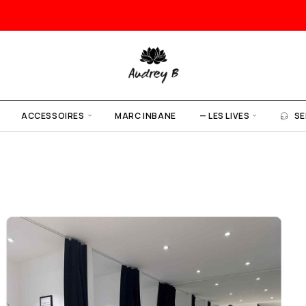
ACCESSOIRES
MARC INBANE
— LES LIVES
SE
n
i