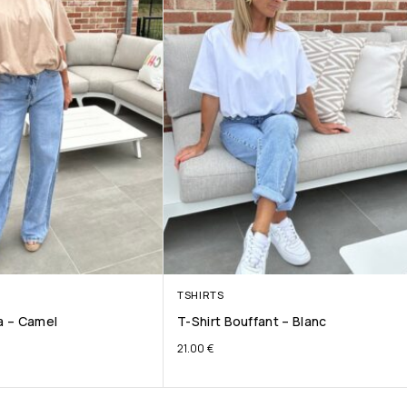
TSHIRTS
ta – Camel
T-Shirt Bouffant – Blanc
21.00
€