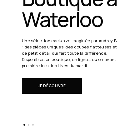
24 août
19h30
Chaque semaine, Audrey B. dévoil
de cœur en direct.
Il s'agit de nouveautés à réserv
le monde.
EN SAVOIR PLUS