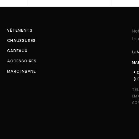
VÊTEMENTS
Not
tou
CHAUSSURES
CADEAUX
LUN
ACCESSOIRES
MAR
MARC INBANE
+ 
(L
TÉ
EMA
ADR