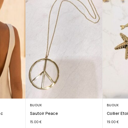
BIJOUX
BIJOUX
nc
Sautoir Peace
Collier Eto
15.00
€
19.00
€