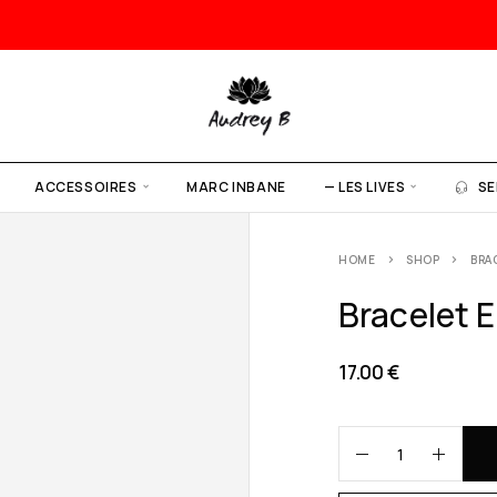
ACCESSOIRES
MARC INBANE
— LES LIVES
SE
HOME
SHOP
BRA
Bracelet El
17.00
€