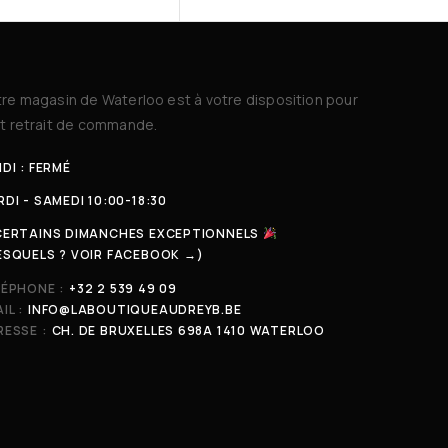
re magasin de Waterloo est à votre disposition pour
t retrait de commande.
DI : FERMÉ
DI - SAMEDI 10:00-18:30
CERTAINS DIMANCHES EXCEPTIONNELS
ESQUELS ? VOIR FACEBOOK →)
LÉPHONE :
+32 2 539 49 09
IL :
INFO@LABOUTIQUEAUDREYB.BE
ESSE :
CH. DE BRUXELLES 698A 1410 WATERLOO