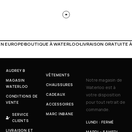
 WATERLOO
LIVRAISON GRATUITE À PARTIR DE 150€
LIVE F
AUDREY B
VÊTEMENTS
Notre magasin de
MAGASIN
CHAUSSURES
WATERLOO
Waterloo est à
CADEAUX
votre disposition
CONDITIONS DE
pour tout retrait de
VENTE
ACCESSOIRES
commande.
MARC INBANE
SERVICE
CLIENTS
LUNDI : FERMÉ
LIVRAISON ET
MARDI - SAMEDI