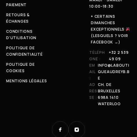
PAIEMENT
10:00-18:30
RETOURS &
+ CERTAINS
ÉCHANGES
DIMANCHES
EXCEPTIONNELS
CONDITIONS
(LESQUELS ? VOIR
D'UTILISATION
FACEBOOK →)
POLITIQUE DE
TÉLÉPH
+32 2 539
CONFIDENTIALITÉ
ONE :
49 09
POLITIQUE DE
EM
INFO@LABOUTI
COOKIES
AIL
QUEAUDREYB.B
:
E
MENTIONS LÉGALES
AD
CH. DE
RES
BRUXELLES
SE :
698A 1410
WATERLOO