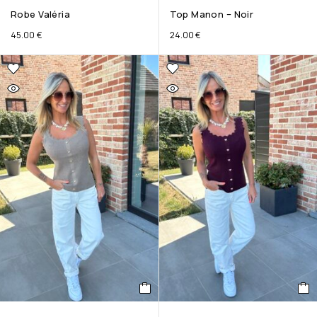
Robe Valéria
Top Manon – Noir
45.00
€
24.00
€