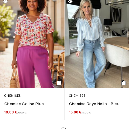
CHEMISES
CHEMISES
Chemise Coline Plus
Chemise Rayé Neila – Bleu
10.00
€
15.00
€
26.00
€
37.00
€