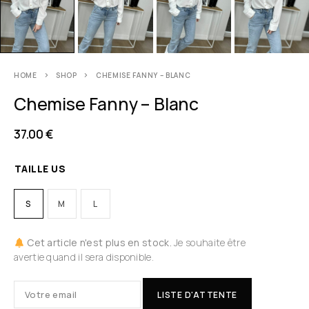
HOME
SHOP
CHEMISE FANNY – BLANC
Chemise Fanny – Blanc
37.00
€
TAILLE US
S
M
L
Cet article n'est plus en stock.
Je souhaite être
avertie quand il sera disponible.
LISTE D'ATTENTE