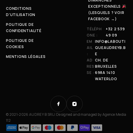
DIMANCHES
EXCEPTIONNELS
CONDITIONS
(LESQUELS ? VOIR
D'UTILISATION
FACEBOOK →)
POLITIQUE DE
TÉLÉPH
+32 2 539
CONFIDENTIALITÉ
ONE :
49 09
POLITIQUE DE
EM
INFO@LABOUTI
COOKIES
AIL
QUEAUDREYB.B
:
E
MENTIONS LÉGALES
AD
CH. DE
RES
BRUXELLES
SE :
698A 1410
WATERLOO
© 2021-2026 AUDREY B SRL | Designed and managed by
Agence Media
112