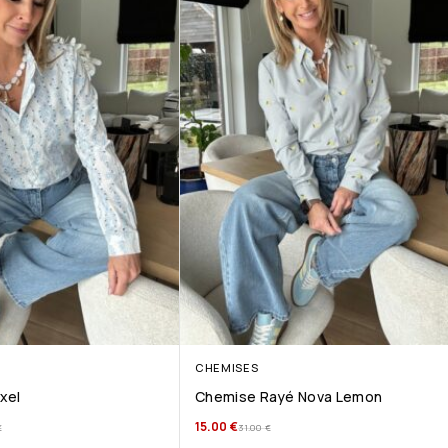
CHEMISES
xel
Chemise Rayé Nova Lemon
15.00
€
€
31.00
€