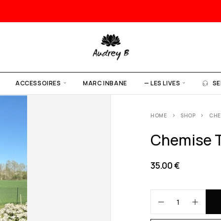
ACCESSOIRES
MARC INBANE
— LES LIVES
SE
HOME
SHOP
CHE
Chemise T
35.00
€