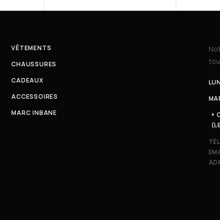
VÊTEMENTS
Not
tou
CHAUSSURES
CADEAUX
LUN
ACCESSOIRES
MAR
MARC INBANE
+ 
(L
TÉ
EMA
ADR