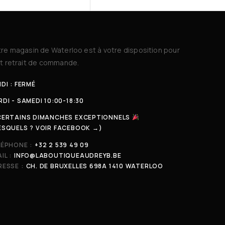
re magasin de Waterloo est à votre disposition pour
t retrait de commande.
DI : FERMÉ
DI - SAMEDI 10:00-18:30
CERTAINS DIMANCHES EXCEPTIONNELS
ESQUELS ? VOIR FACEBOOK →)
LÉPHONE :
+32 2 539 49 09
IL :
INFO@LABOUTIQUEAUDREYB.BE
ESSE :
CH. DE BRUXELLES 698A 1410 WATERLOO