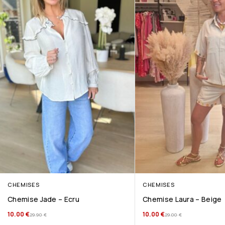
CHEMISES
CHEMISES
Chemise Jade – Ecru
Chemise Laura – Beige
10.00
€
10.00
€
29.90
€
29.00
€