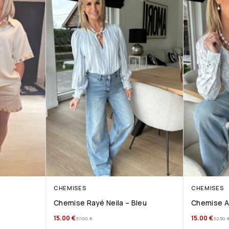
CHEMISES
CHEMISES
Chemise Rayé Neila – Bleu
Chemise A
15.00
€
15.00
€
37.00
€
32.50