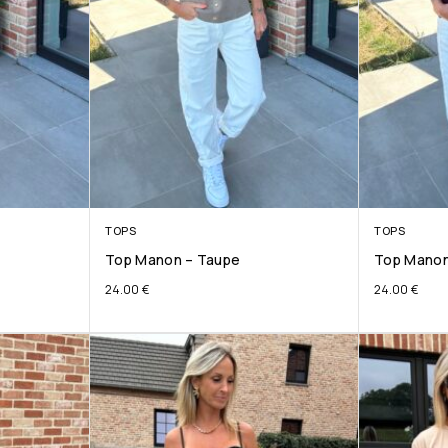
TOPS
TOPS
Top Manon – Taupe
Top Manon
24.00
€
24.00
€