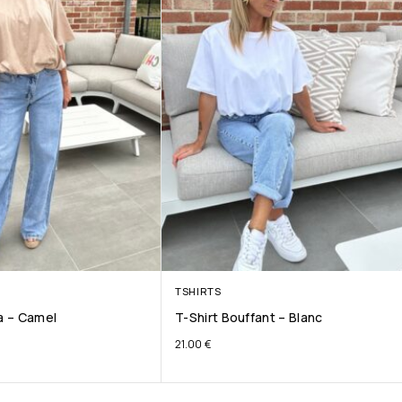
TSHIRTS
ta – Camel
T-Shirt Bouffant – Blanc
21.00
€