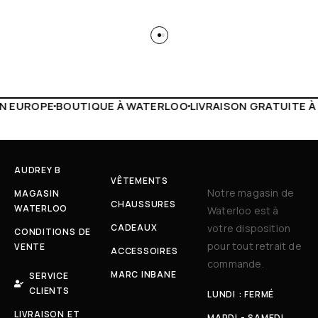
 WATERLOO
LIVRAISON GRATUITE À PARTIR DE 150€
LIVE F
AUDREY B
VÊTEMENTS
Notre magasin de
MAGASIN
CHAUSSURES
WATERLOO
Waterloo est à
CADEAUX
votre disposition
CONDITIONS DE
pour tout retrait de
VENTE
ACCESSOIRES
commande.
MARC INBANE
SERVICE
CLIENTS
LUNDI : FERMÉ
LIVRAISON ET
MARDI - SAMEDI