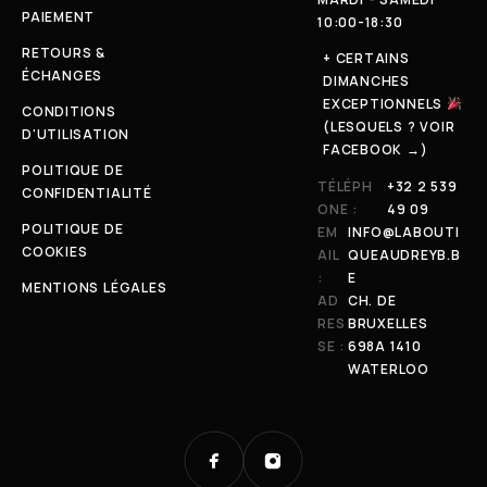
PAIEMENT
10:00-18:30
RETOURS &
+ CERTAINS
ÉCHANGES
DIMANCHES
EXCEPTIONNELS
CONDITIONS
(LESQUELS ? VOIR
D'UTILISATION
FACEBOOK →)
POLITIQUE DE
TÉLÉPH
+32 2 539
CONFIDENTIALITÉ
ONE :
49 09
POLITIQUE DE
EM
INFO@LABOUTI
COOKIES
AIL
QUEAUDREYB.B
:
E
MENTIONS LÉGALES
AD
CH. DE
RES
BRUXELLES
SE :
698A 1410
WATERLOO