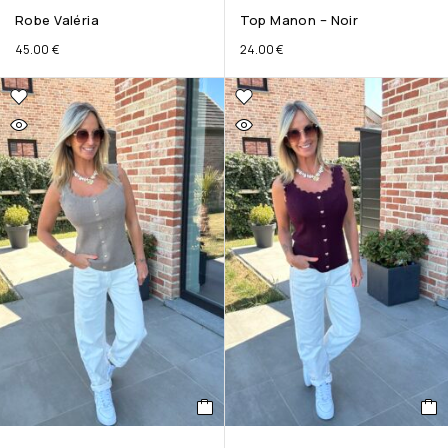
Robe Valéria
Top Manon – Noir
45.00
€
24.00
€