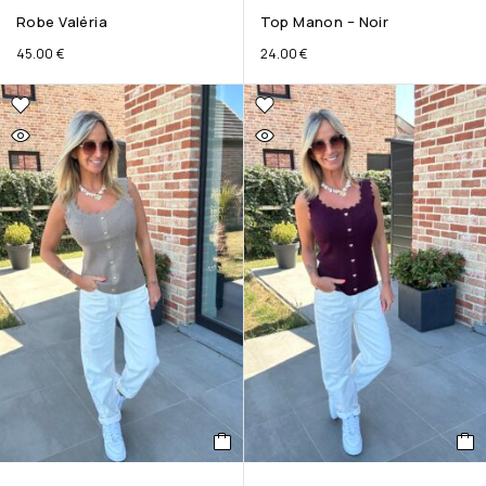
Robe Valéria
Top Manon – Noir
45.00
€
24.00
€