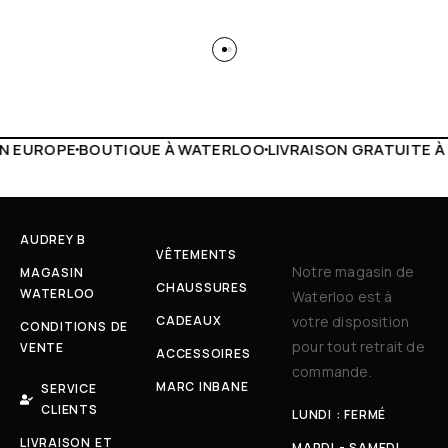
 WATERLOO
LIVRAISON GRATUITE À PARTIR DE 150€
LIVE F
AUDREY B
VÊTEMENTS
Notre magasin de
MAGASIN
CHAUSSURES
WATERLOO
Waterloo est à
CADEAUX
votre disposition
CONDITIONS DE
pour tout retrait de
VENTE
ACCESSOIRES
commande.
MARC INBANE
SERVICE
CLIENTS
LUNDI : FERMÉ
LIVRAISON ET
MARDI - SAMEDI