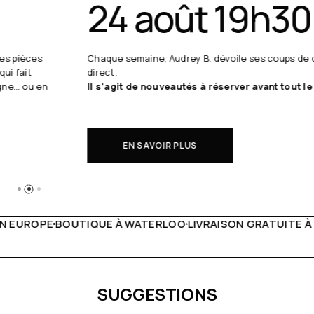
24 août 19h30
Chaque semaine, Audrey B. dévoile ses coups de cœur en
direct.
Il s'agit de nouveautés à réserver avant tout le monde.
EN SAVOIR PLUS
 WATERLOO
LIVRAISON GRATUITE À PARTIR DE 150€
LIVE F
SUGGESTIONS