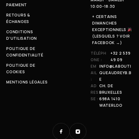
PAIEMENT
10:00-18:30
RETOURS &
+ CERTAINS
ÉCHANGES
DIMANCHES
EXCEPTIONNELS
CONDITIONS
(LESQUELS ? VOIR
D'UTILISATION
FACEBOOK →)
POLITIQUE DE
TÉLÉPH
+32 2 539
CONFIDENTIALITÉ
ONE :
49 09
POLITIQUE DE
EM
INFO@LABOUTI
COOKIES
AIL
QUEAUDREYB.B
:
E
MENTIONS LÉGALES
AD
CH. DE
RES
BRUXELLES
SE :
698A 1410
WATERLOO