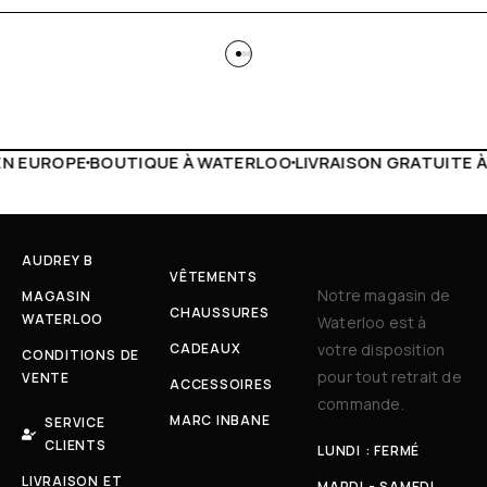
 WATERLOO
LIVRAISON GRATUITE À PARTIR DE 150€
LIVE F
AUDREY B
VÊTEMENTS
Notre magasin de
MAGASIN
CHAUSSURES
WATERLOO
Waterloo est à
CADEAUX
votre disposition
CONDITIONS DE
pour tout retrait de
VENTE
ACCESSOIRES
commande.
MARC INBANE
SERVICE
CLIENTS
LUNDI : FERMÉ
LIVRAISON ET
MARDI - SAMEDI