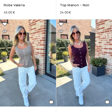
Robe Valéria
Top Manon – Noir
45.00
€
24.00
€