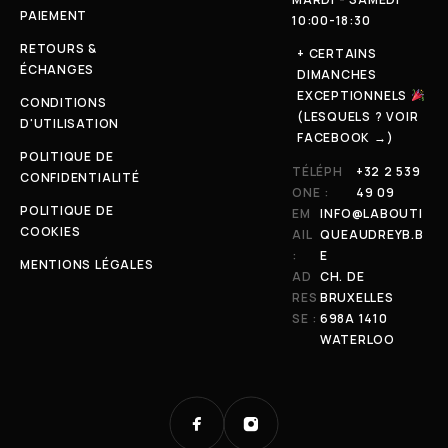
PAIEMENT
10:00-18:30
RETOURS &
+ CERTAINS
ÉCHANGES
DIMANCHES
EXCEPTIONNELS
CONDITIONS
(LESQUELS ? VOIR
D'UTILISATION
FACEBOOK →)
POLITIQUE DE
TÉLÉPH
+32 2 539
CONFIDENTIALITÉ
ONE :
49 09
POLITIQUE DE
EM
INFO@LABOUTI
COOKIES
AIL
QUEAUDREYB.B
:
E
MENTIONS LÉGALES
AD
CH. DE
RES
BRUXELLES
SE :
698A 1410
WATERLOO