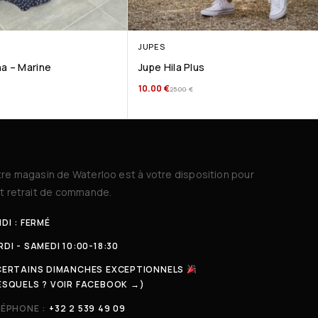
JUPES
a – Marine
Jupe Hila Plus
10.00
€
25.00
€
re magasin de Waterloo est à votre disposition pour
t retrait de commande.
DI : FERMÉ
DI - SAMEDI 10:00-18:30
CERTAINS DIMANCHES EXCEPTIONNELS
ESQUELS ? VOIR FACEBOOK →)
LÉPHONE :
+32 2 539 49 09