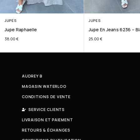
JUPES
JUPES
Jupe Raphaelle
Jupe En Jeans 6236 – B
38.00
€
25.00
€
AUDREY B
MAGASIN WATERLOO
CONDITIONS DE VENTE
SERVICE CLIENTS
LIVRAISON ET PAIEMENT
RETOURS & ÉCHANGES