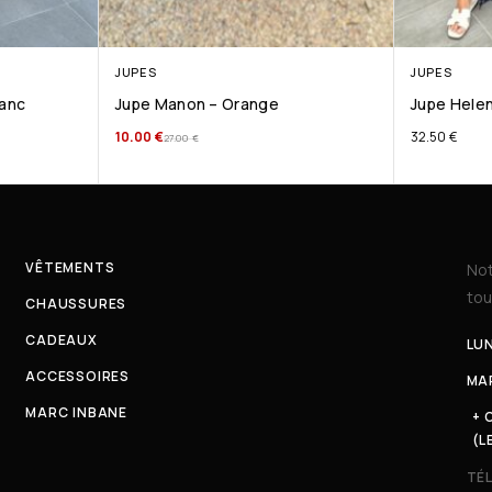
JUPES
JUPES
lanc
Jupe Manon – Orange
Jupe Helen
10.00
€
32.50
€
27.00
€
VÊTEMENTS
Not
tou
CHAUSSURES
CADEAUX
LUN
ACCESSOIRES
MAR
MARC INBANE
+ 
(L
TÉ