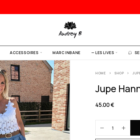
ACCESSOIRES
MARC INBANE
— LES LIVES
SE
HOME
SHOP
JUP
Jupe Han
45.00
€