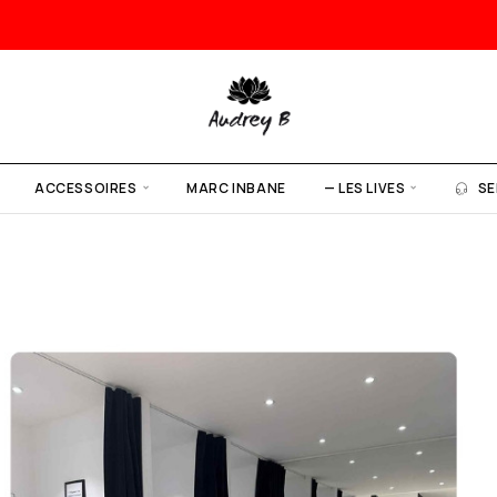
ACCESSOIRES
MARC INBANE
— LES LIVES
SE