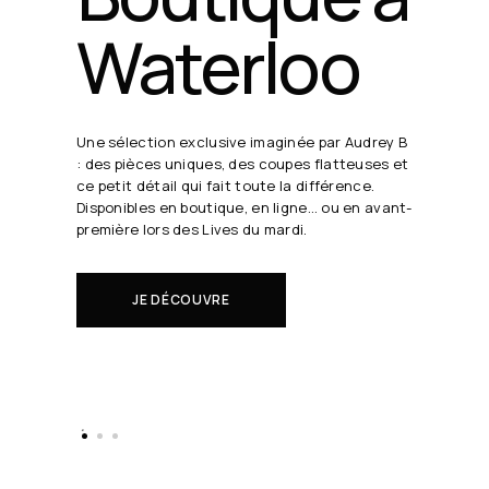
24 août
19h30
Chaque semaine, Audrey B. dévoile ses coups
de cœur en direct.
Il s'agit de nouveautés à réserver avant tout
le monde.
EN SAVOIR PLUS