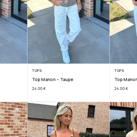
TOPS
TOPS
Top Manon – Taupe
Top Manon
24.00
€
24.00
€