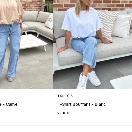
TSHIRTS
ta – Camel
T-Shirt Bouffant – Blanc
21.00
€