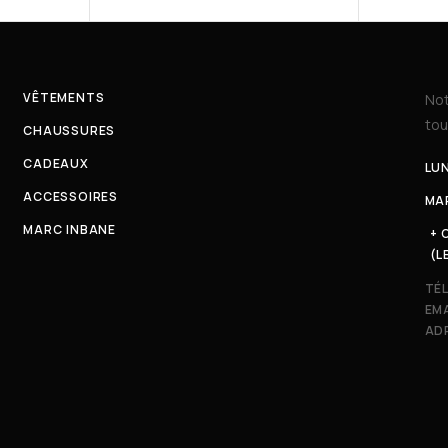
VÊTEMENTS
Not
tou
CHAUSSURES
CADEAUX
LUN
ACCESSOIRES
MAR
MARC INBANE
+ 
(L
TÉ
EMA
ADR