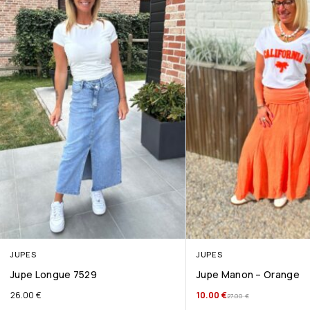
JUPES
JUPES
Jupe Longue 7529
Jupe Manon – Orange
26.00
€
10.00
€
27.00
€