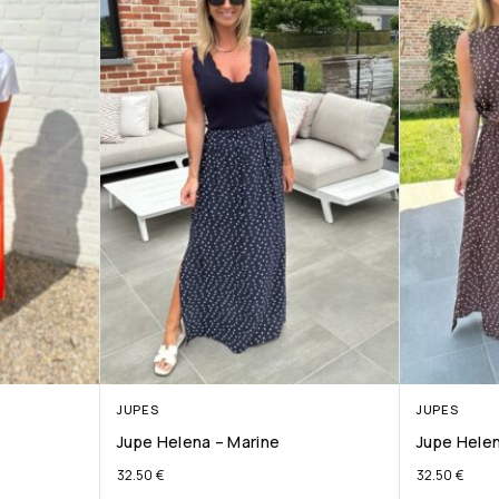
JUPES
JUPES
Jupe Helena – Marine
Jupe Hele
32.50
€
32.50
€