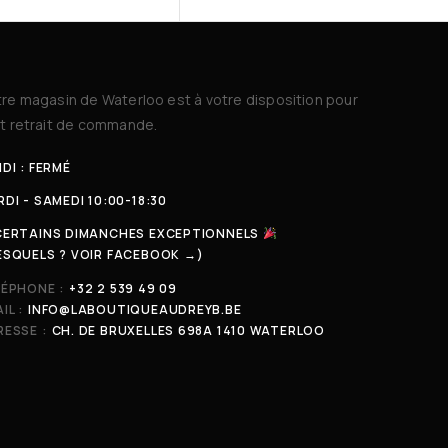
re magasin de Waterloo est à votre disposition pour
t retrait de commande.
DI : FERMÉ
DI - SAMEDI 10:00-18:30
CERTAINS DIMANCHES EXCEPTIONNELS
ESQUELS ? VOIR FACEBOOK →)
LÉPHONE :
+32 2 539 49 09
IL :
INFO@LABOUTIQUEAUDREYB.BE
ESSE :
CH. DE BRUXELLES 698A 1410 WATERLOO