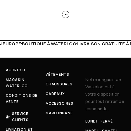
 WATERLOO
LIVRAISON GRATUITE À PARTIR DE 150€
LIVE F
AUDREY B
VÊTEMENTS
Notre magasin de
MAGASIN
CHAUSSURES
WATERLOO
Waterloo est à
CADEAUX
votre disposition
CONDITIONS DE
pour tout retrait de
VENTE
ACCESSOIRES
commande.
MARC INBANE
SERVICE
CLIENTS
LUNDI : FERMÉ
LIVRAISON ET
MARDI - SAMEDI