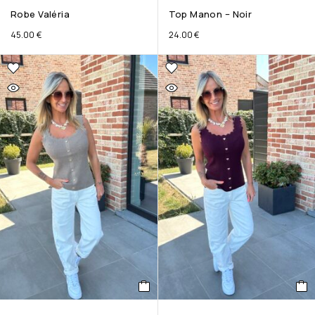
Robe Valéria
Top Manon – Noir
45.00
€
24.00
€