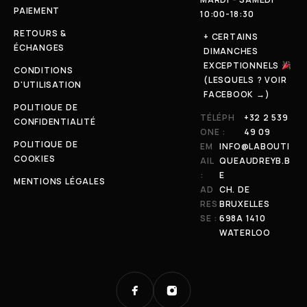
PAIEMENT
10:00-18:30
RETOURS &
+ CERTAINS
ÉCHANGES
DIMANCHES
EXCEPTIONNELS
CONDITIONS
(LESQUELS ? VOIR
D'UTILISATION
FACEBOOK →)
POLITIQUE DE
TÉLÉPH
+32 2 539
CONFIDENTIALITÉ
ONE :
49 09
POLITIQUE DE
EM
INFO@LABOUTI
COOKIES
AIL
QUEAUDREYB.B
:
E
MENTIONS LÉGALES
AD
CH. DE
RES
BRUXELLES
SE :
698A 1410
WATERLOO