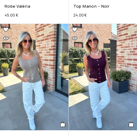
Robe Valéria
Top Manon – Noir
45.00
€
24.00
€