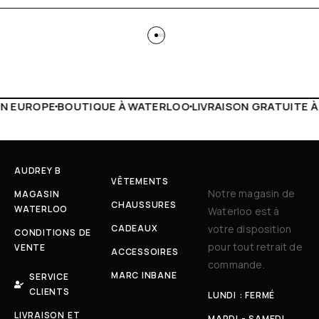
 WATERLOO
LIVRAISON GRATUITE À PARTIR DE 150€
LIVE F
AUDREY B
VÊTEMENTS
Notre magasin de
MAGASIN
CHAUSSURES
WATERLOO
Waterloo est à
CADEAUX
votre disposition
CONDITIONS DE
pour tout retrait de
VENTE
ACCESSOIRES
commande.
MARC INBANE
SERVICE
CLIENTS
LUNDI : FERMÉ
LIVRAISON ET
MARDI - SAMEDI