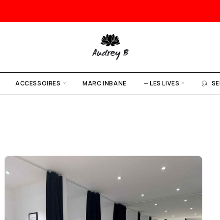
ACCESSOIRES
MARC INBANE
— LES LIVES
SE