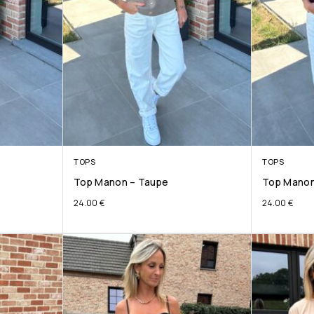
TOPS
TOPS
Top Manon – Taupe
Top Manon
24.00
€
24.00
€