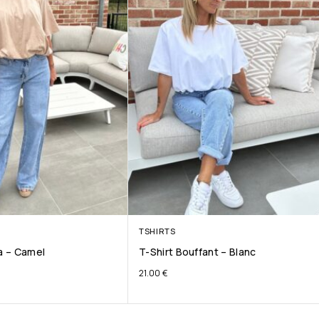
TSHIRTS
ta – Camel
T-Shirt Bouffant – Blanc
21.00
€