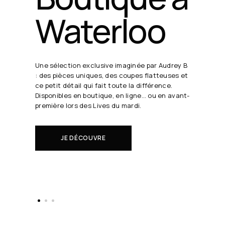
24 août
19h30
Chaque semaine, Audrey B. dévoile ses coups
de cœur en direct.
Il s'agit de nouveautés à réserver avant tout
le monde.
EN SAVOIR PLUS