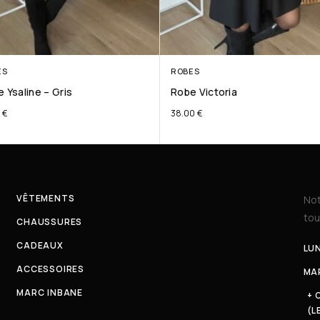
ES
ROBES
 Ysaline – Gris
Robe Victoria
0
€
38.00
€
VÊTEMENTS
Not
tou
CHAUSSURES
CADEAUX
LUN
ACCESSOIRES
MAR
MARC INBANE
+ 
(L