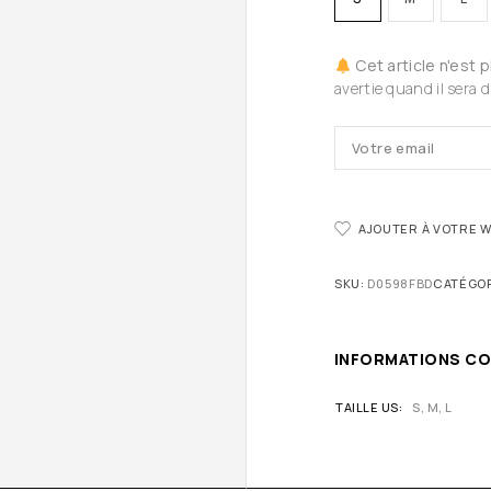
Cet article n'est 
avertie quand il sera d
AJOUTER À VOTRE W
SKU:
D0598FBD
CATÉGOR
INFORMATIONS C
TAILLE US
S, M, L