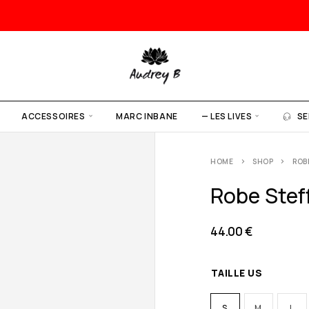
ACCESSOIRES
MARC INBANE
— LES LIVES
SE
HOME
SHOP
ROB
Robe Steff
44.00
€
TAILLE US
S
M
L