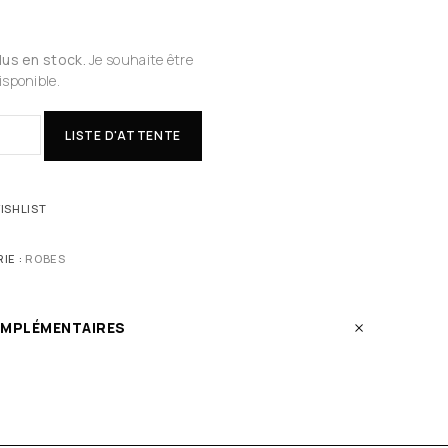
plus en stock.
Je souhaite être
isponible.
LISTE D'ATTENTE
ISHLIST
IE :
ROBES
OMPLÉMENTAIRES