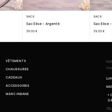
SACS
SACS
Sac Elise – Argenté
Sac Elise 
39.00
€
39.00
€
VÊTEMENTS
Not
tou
CHAUSSURES
CADEAUX
LUN
ACCESSOIRES
MAR
MARC INBANE
+ 
(L
TÉ