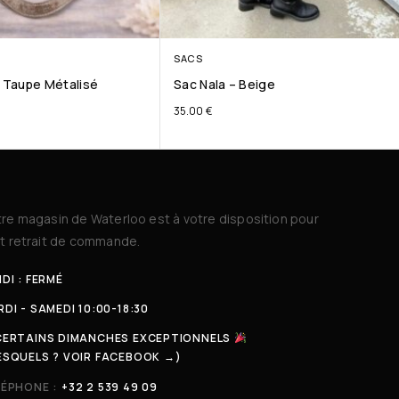
SACS
– Taupe Métalisé
Sac Nala – Beige
35.00
€
re magasin de Waterloo est à votre disposition pour
t retrait de commande.
DI : FERMÉ
DI - SAMEDI 10:00-18:30
CERTAINS DIMANCHES EXCEPTIONNELS
ESQUELS ? VOIR FACEBOOK →)
LÉPHONE :
+32 2 539 49 09