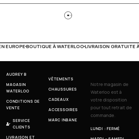
 WATERLOO
LIVRAISON GRATUITE À PARTIR DE 150€
LIVE F
AUDREY B
VÊTEMENTS
Notre magasin de
MAGASIN
CHAUSSURES
WATERLOO
Waterloo est à
CADEAUX
votre disposition
CONDITIONS DE
pour tout retrait de
VENTE
ACCESSOIRES
commande.
MARC INBANE
SERVICE
CLIENTS
LUNDI : FERMÉ
LIVRAISON ET
MARDI - SAMEDI