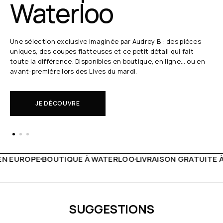
Waterloo
Une sélection exclusive imaginée par Audrey B : des pièces
uniques, des coupes flatteuses et ce petit détail qui fait
toute la différence. Disponibles en boutique, en ligne… ou en
avant-première lors des Lives du mardi.
JE DÉCOUVRE
 WATERLOO
LIVRAISON GRATUITE À PARTIR DE 150€
LIVE F
SUGGESTIONS