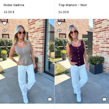
Robe Valéria
Top Manon – Noir
45.00
€
24.00
€