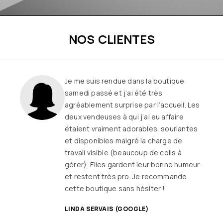
NOS CLIENTES
Une boutique familiale, à l’écoute et
remplie de joie de vivre
Les
vêtements sont de qualité, tendances
et originaux pour différentes
morphologies
et ça fait très
longtemps que j’y vais (depuis le début
ou quasiment) J’adore y faire un tour et
on ne sort jamais (ou presque) sans rien
SANDRINE DYON (GOOGLE)