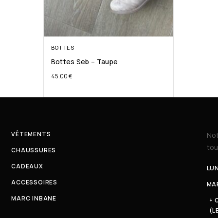
BOTTES
Bottes Seb – Taupe
45.00
€
VÊTEMENTS
Not
tou
CHAUSSURES
CADEAUX
LUN
ACCESSOIRES
MAR
MARC INBANE
+ 
(L