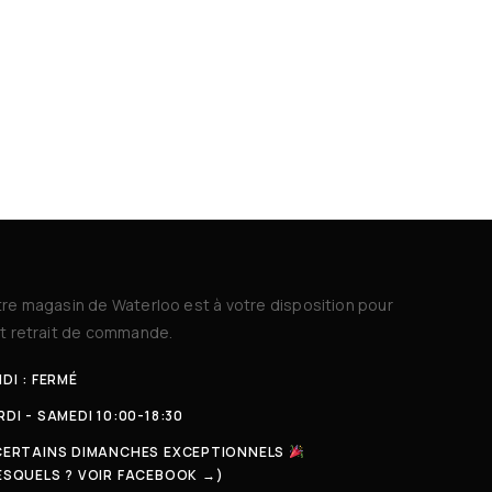
re magasin de Waterloo est à votre disposition pour
t retrait de commande.
DI : FERMÉ
DI - SAMEDI 10:00-18:30
CERTAINS DIMANCHES EXCEPTIONNELS
ESQUELS ? VOIR FACEBOOK →)