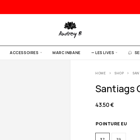
ACCESSOIRES
MARC INBANE
— LES LIVES
SE
HOME
SHOP
SAN
Santiags C
43.50
€
POINTURE EU
37
39