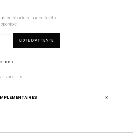
plus en stock.
Je souhaite être
isponible.
LISTE D'ATTENTE
ISHLIST
IE :
BOTTES
OMPLÉMENTAIRES