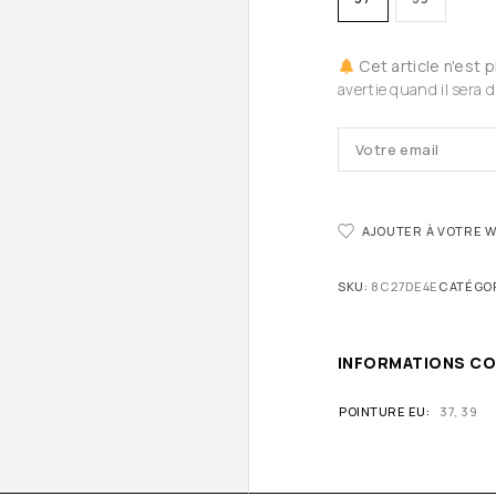
Cet article n'est 
avertie quand il sera d
AJOUTER À VOTRE W
SKU:
8C27DE4E
CATÉGOR
INFORMATIONS C
POINTURE EU
37, 39