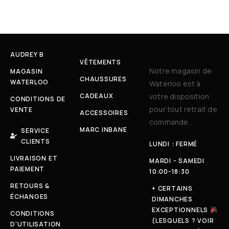
AUDREY B
VÊTEMENTS
Notre magasin de
MAGASIN
CHAUSSURES
WATERLOO
Waterloo est à
CADEAUX
votre disposition
CONDITIONS DE
pour tout retrait de
VENTE
ACCESSOIRES
commande.
MARC INBANE
SERVICE
CLIENTS
LUNDI : FERMÉ
LIVRAISON ET
MARDI - SAMEDI
PAIEMENT
10:00-18:30
RETOURS &
+ CERTAINS
ÉCHANGES
DIMANCHES
EXCEPTIONNELS
CONDITIONS
(LESQUELS ? VOIR
D'UTILISATION