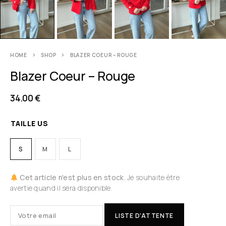
HOME
SHOP
BLAZER COEUR – ROUGE
Blazer Coeur – Rouge
34.00
€
TAILLE US
S
M
L
Cet article n'est plus en stock.
Je souhaite être
avertie quand il sera disponible.
LISTE D'ATTENTE