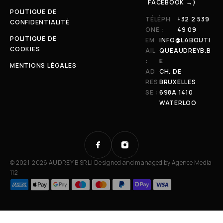
FACEBOOK →)
POLITIQUE DE
TÉLÉPH
+32 2 539
CONFIDENTIALITÉ
ONE :
49 09
POLITIQUE DE
EM
INFO@LABOUTI
COOKIES
AIL
QUEAUDREYB.B
:
E
MENTIONS LÉGALES
AD
CH. DE
RES
BRUXELLES
SE :
698A 1410
WATERLOO
© 2021-2026 AUDREY B SRL | Designed and managed by
Agence Media
112