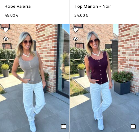
Robe Valéria
Top Manon – Noir
45.00
€
24.00
€