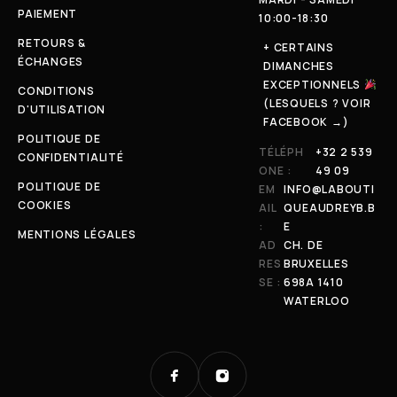
PAIEMENT
10:00-18:30
RETOURS &
+ CERTAINS
ÉCHANGES
DIMANCHES
EXCEPTIONNELS
CONDITIONS
(LESQUELS ? VOIR
D'UTILISATION
FACEBOOK →)
POLITIQUE DE
TÉLÉPH
+32 2 539
CONFIDENTIALITÉ
ONE :
49 09
POLITIQUE DE
EM
INFO@LABOUTI
COOKIES
AIL
QUEAUDREYB.B
:
E
MENTIONS LÉGALES
AD
CH. DE
RES
BRUXELLES
SE :
698A 1410
WATERLOO