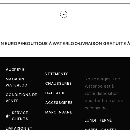
 WATERLOO
LIVRAISON GRATUITE À PARTIR DE 150€
LIVE F
AUDREY B
VÊTEMENTS
Notre magasin de
MAGASIN
CHAUSSURES
WATERLOO
Waterloo est à
CADEAUX
votre disposition
CONDITIONS DE
pour tout retrait de
VENTE
ACCESSOIRES
commande.
MARC INBANE
SERVICE
CLIENTS
LUNDI : FERMÉ
LIVRAISON ET
MARDI - SAMEDI