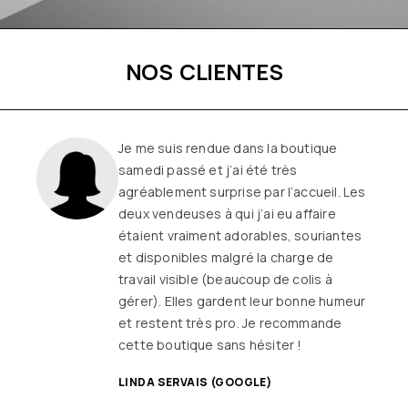
NOS CLIENTES
Une boutique familiale, à l’écoute et
remplie de joie de vivre
Les
vêtements sont de qualité, tendances
et originaux pour différentes
morphologies
et ça fait très
longtemps que j’y vais (depuis le début
ou quasiment) J’adore y faire un tour et
on ne sort jamais (ou presque) sans rien
SANDRINE DYON (GOOGLE)