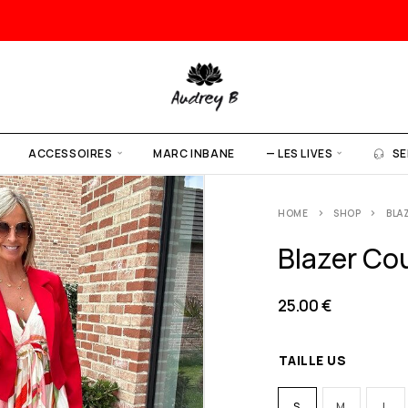
ACCESSOIRES
MARC INBANE
— LES LIVES
SE
HOME
SHOP
BLA
Blazer Co
25.00
€
TAILLE US
S
M
L