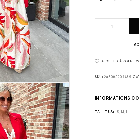
AC
AJOUTER À VOTRE W
SKU:
2430020094891
CA
INFORMATIONS C
TAILLE US
S, M, L