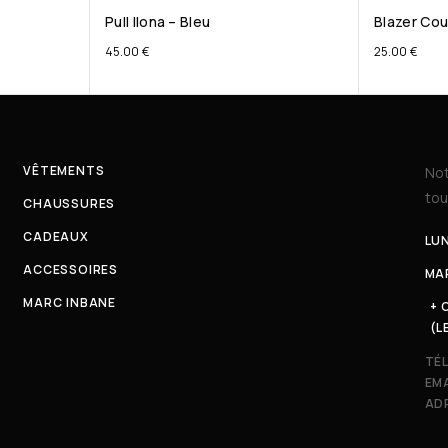
Pull Ilona – Bleu
Blazer Cour
45.00
€
25.00
€
VÊTEMENTS
Not
tou
CHAUSSURES
CADEAUX
LUN
ACCESSOIRES
MAR
MARC INBANE
+ 
(L
TÉ
EMA
ADR