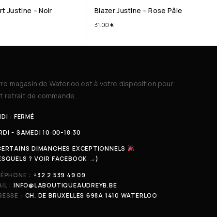
t Justine – Noir
Blazer Justine – Rose Pâle
31.00
€
re magasin de Waterloo est à votre disposition pour
t retrait de commande.
DI : FERMÉ
DI - SAMEDI 10:00-18:30
CERTAINS DIMANCHES EXCEPTIONNELS
ESQUELS ? VOIR FACEBOOK →)
LÉPHONE :
+32 2 539 49 09
IL :
INFO@LABOUTIQUEAUDREYB.BE
ESSE :
CH. DE BRUXELLES 698A 1410 WATERLOO