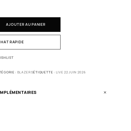
AJOUTER AU PANIER
HAT RAPIDE
ISHLIST
TÉGORIE :
BLAZERS
ÉTIQUETTE :
LIVE 22 JUIN 2026
OMPLÉMENTAIRES