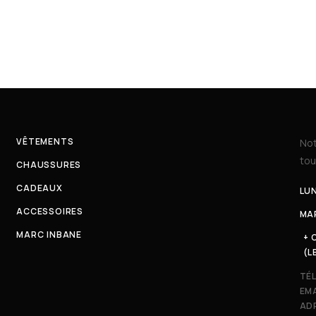
VÊTEMENTS
Not
tou
CHAUSSURES
CADEAUX
LUN
ACCESSOIRES
MAR
MARC INBANE
+ 
(L
TÉ
EMA
ADR