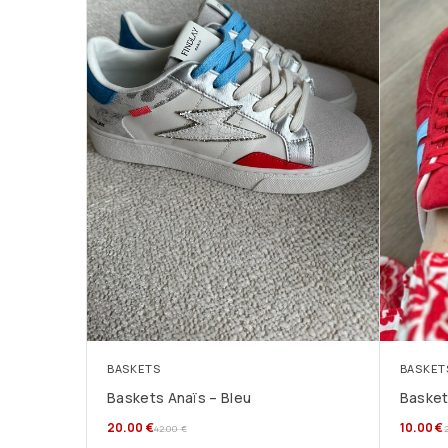
BASKETS
BASKET
Baskets Anaïs – Bleu
Basket
20.00
€
10.00
€
42.00
€