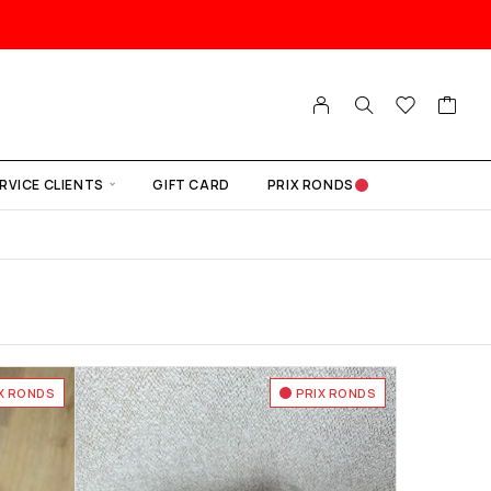
RVICE CLIENTS
GIFT CARD
PRIX RONDS
X RONDS
PRIX RONDS