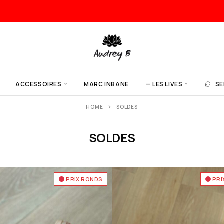
ACCESSOIRES
MARC INBANE
— LES LIVES
SE
HOME
SOLDES
SOLDES
PRIX RONDS
PRI