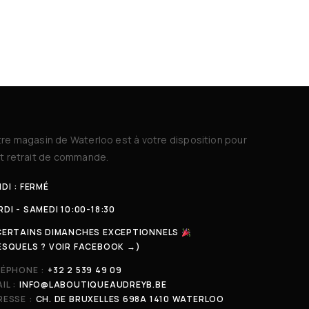
re magasin de Waterloo est à votre disposition pour
t retrait de commande.
DI : FERMÉ
DI - SAMEDI 10:00-18:30
CERTAINS DIMANCHES EXCEPTIONNELS
ESQUELS ? VOIR FACEBOOK →)
LÉPHONE :
+32 2 539 49 09
IL :
INFO@LABOUTIQUEAUDREYB.BE
ESSE :
CH. DE BRUXELLES 698A 1410 WATERLOO