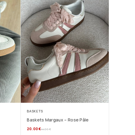
BASKETS
Baskets Margaux – Rose Pâle
20.00
€
44.00
€