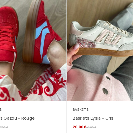
S
BASKETS
s Gazou – Rouge
Baskets Lysia – Gris
20.00
€
27.00
€
44.00
€