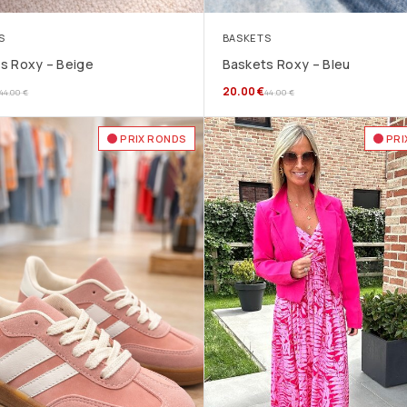
S
BASKETS
s Roxy – Beige
Baskets Roxy – Bleu
20.00
€
44.00
€
44.00
€
PRIX RONDS
PRI