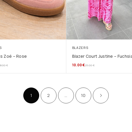
S
BLAZERS
s Zoé – Rose
Blazer Court Justine – Fuchsi
10.00
€
28.00
€
25.00
€
1
2
…
10