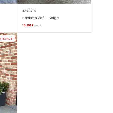
BASKETS
Baskets Zoé – Beige
10.00
€
28.00
€
X RONDS