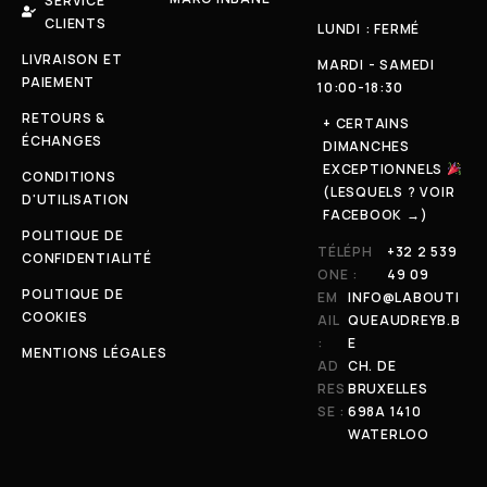
SERVICE
CLIENTS
LUNDI : FERMÉ
LIVRAISON ET
MARDI - SAMEDI
PAIEMENT
10:00-18:30
RETOURS &
+ CERTAINS
ÉCHANGES
DIMANCHES
EXCEPTIONNELS
CONDITIONS
(LESQUELS ? VOIR
D'UTILISATION
FACEBOOK →)
POLITIQUE DE
TÉLÉPH
+32 2 539
CONFIDENTIALITÉ
ONE :
49 09
POLITIQUE DE
EM
INFO@LABOUTI
COOKIES
AIL
QUEAUDREYB.B
:
E
MENTIONS LÉGALES
AD
CH. DE
RES
BRUXELLES
SE :
698A 1410
WATERLOO