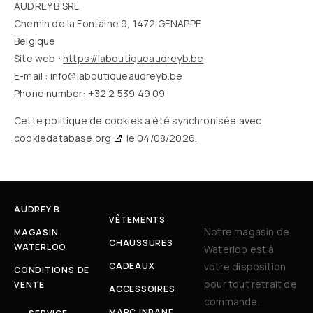
AUDREY B SRL
Chemin de la Fontaine 9, 1472 GENAPPE
Belgique
Site web :
https://laboutiqueaudreyb.be
E-mail :
info@
laboutiqueaudreyb.be
Phone number: +32 2 539 49 09
Cette politique de cookies a été synchronisée avec
cookiedatabase.org
le 04/08/2026.
AUDREY B
VÊTEMENTS
Notre magasin de
MAGASIN
CHAUSSURES
WATERLOO
Waterloo est à
CADEAUX
votre disposition
CONDITIONS DE
pour tout retrait de
VENTE
ACCESSOIRES
commande.
MARC INBANE