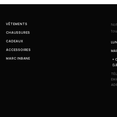
VÊTEMENTS
Not
tou
CHAUSSURES
CADEAUX
LUN
ACCESSOIRES
MAR
MARC INBANE
+ 
(L
TÉ
EMA
ADR