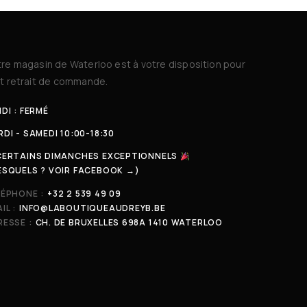
re magasin de Waterloo est à votre disposition pour
t retrait de commande.
DI : FERMÉ
DI - SAMEDI 10:00-18:30
CERTAINS DIMANCHES EXCEPTIONNELS
ESQUELS ? VOIR FACEBOOK →)
LÉPHONE :
+32 2 539 49 09
IL :
INFO@LABOUTIQUEAUDREYB.BE
ESSE :
CH. DE BRUXELLES 698A 1410 WATERLOO