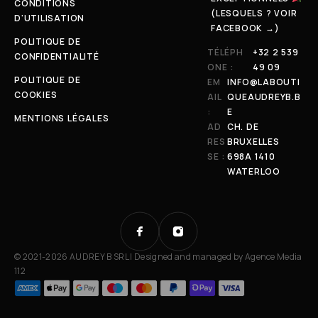
CONDITIONS
(LESQUELS ? VOIR
D'UTILISATION
FACEBOOK →)
POLITIQUE DE
TÉLÉPH
+32 2 539
CONFIDENTIALITÉ
ONE :
49 09
POLITIQUE DE
EM
INFO@LABOUTI
COOKIES
AIL
QUEAUDREYB.B
:
E
MENTIONS LÉGALES
AD
CH. DE
RES
BRUXELLES
SE :
698A 1410
WATERLOO
© 2021-2026 AUDREY B SRL | Designed and managed by
Agence Media
112