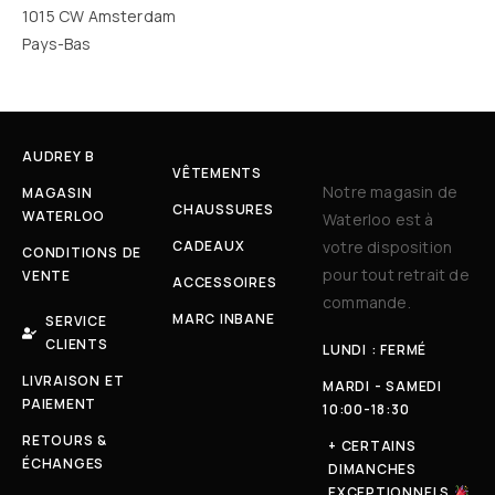
1015 CW Amsterdam
Pays-Bas
AUDREY B
VÊTEMENTS
Notre magasin de
MAGASIN
CHAUSSURES
WATERLOO
Waterloo est à
CADEAUX
votre disposition
CONDITIONS DE
pour tout retrait de
VENTE
ACCESSOIRES
commande.
MARC INBANE
SERVICE
CLIENTS
LUNDI : FERMÉ
LIVRAISON ET
MARDI - SAMEDI
PAIEMENT
10:00-18:30
RETOURS &
+ CERTAINS
ÉCHANGES
DIMANCHES
EXCEPTIONNELS