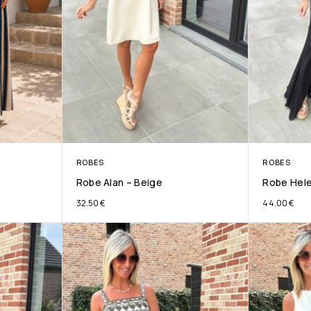
ROBES
ROBES
Robe Alan – Beige
Robe Hele
32.50
€
44.00
€