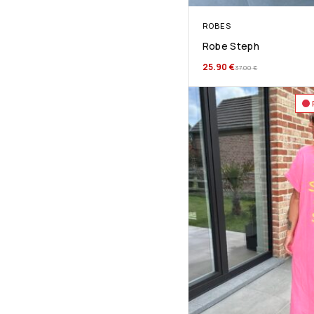
ROBES
Robe Steph
25.90
€
37.00
€