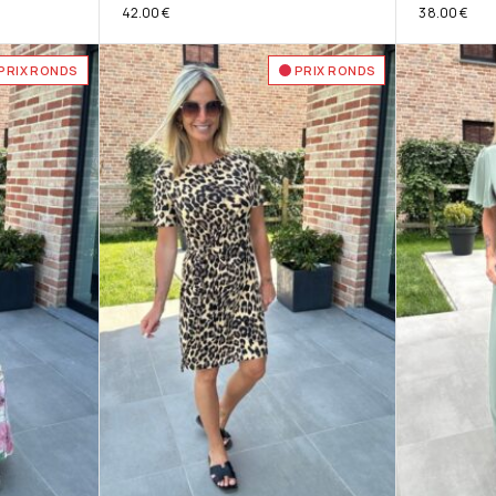
42.00
€
38.00
€
PRIX RONDS
PRIX RONDS