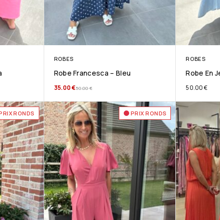
ROBES
ROBES
a
Robe Francesca – Bleu
Robe En J
35.00
€
50.00
€
50.00
€
PRIX RONDS
PRIX RONDS