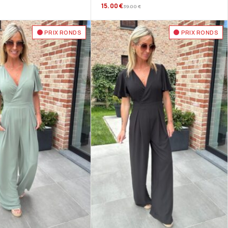
15.00
€
39.00
€
PRIX RONDS
PRIX RONDS