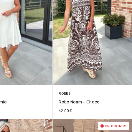
ROBES
mie
Robe Noam – Choco
42.00
€
PRIX RONDS