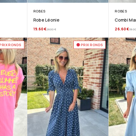
ROBES
ROBES
Robe Léonie
Combi Man
19.60
€
26.60
€
28.00
€
38.0
PRIX RONDS
PRIX RONDS