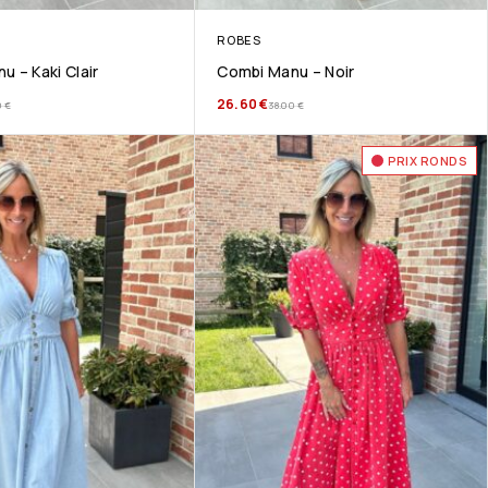
ROBES
u – Kaki Clair
Combi Manu – Noir
26.60
€
0
€
38.00
€
PRIX RONDS