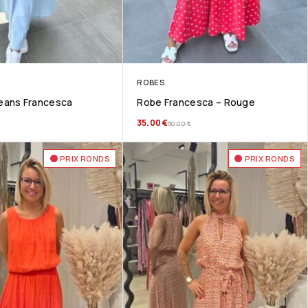
ROBES
eans Francesca
Robe Francesca – Rouge
35.00
€
50.00
€
PRIX RONDS
PRIX RONDS