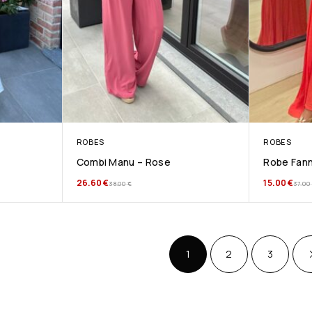
ROBES
ROBES
Combi Manu – Rose
Robe Fann
26.60
€
15.00
€
38.00
€
37.00
1
2
3