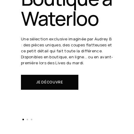
24 août
19h30
Chaque semaine, Audrey B. dévoile ses coups
de cœur en direct.
Il s'agit de nouveautés à réserver avant tout
le monde.
EN SAVOIR PLUS