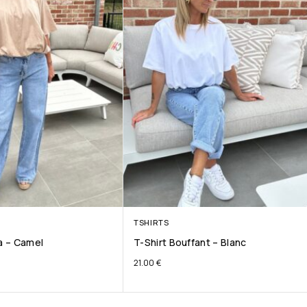
TSHIRTS
ta – Camel
T-Shirt Bouffant – Blanc
21.00
€