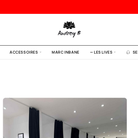
ACCESSOIRES
MARC INBANE
— LES LIVES
SE