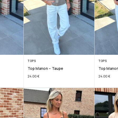
TOPS
TOPS
Top Manon – Taupe
Top Manon
24.00
€
24.00
€