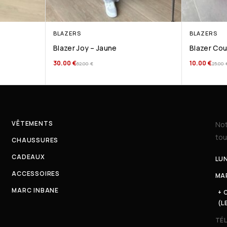
BLAZERS
BLAZERS
Blazer Joy – Jaune
Blazer Cou
30.00
€
10.00
€
62.00
€
25.00
VÊTEMENTS
Not
tou
CHAUSSURES
CADEAUX
LUN
ACCESSOIRES
MAR
MARC INBANE
+ 
(L
TÉ