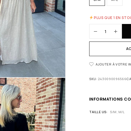
PLUS QUE 1 EN STO
AC
AJOUTER À VOTRE W
SKU:
2430090096566
CA
INFORMATIONS C
TAILLE US
S/M, M/L