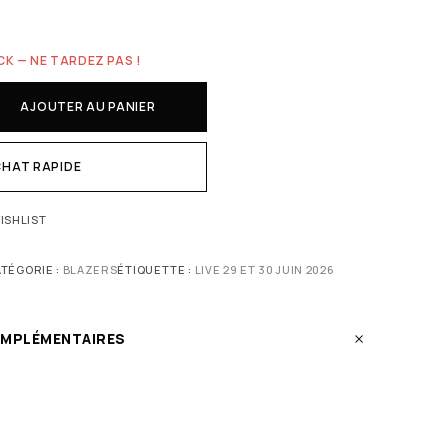
CK — NE TARDEZ PAS !
AJOUTER AU PANIER
HAT RAPIDE
ISHLIST
TÉGORIE :
BLAZERS
ÉTIQUETTE :
LIVE 29 ET 30 JUIN 2026
OMPLÉMENTAIRES