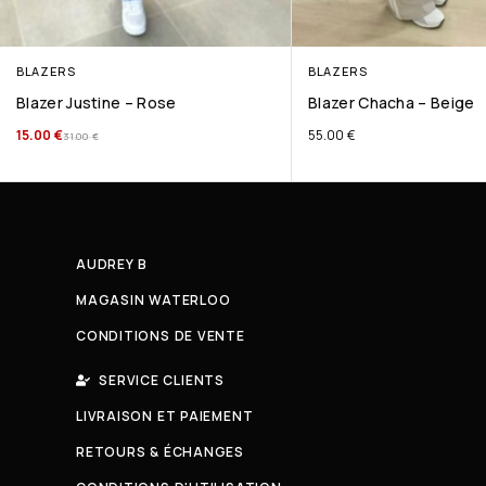
BLAZERS
BLAZERS
Blazer Justine – Rose
Blazer Chacha – Beige
15.00
€
55.00
€
31.00
€
AUDREY B
MAGASIN WATERLOO
CONDITIONS DE VENTE
SERVICE CLIENTS
LIVRAISON ET PAIEMENT
RETOURS & ÉCHANGES