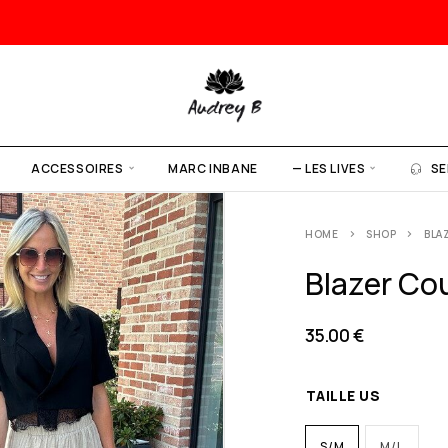
ACCESSOIRES
MARC INBANE
— LES LIVES
SE
HOME
SHOP
BLAZ
Blazer Cour
35.00
€
TAILLE US
S/M
M/L