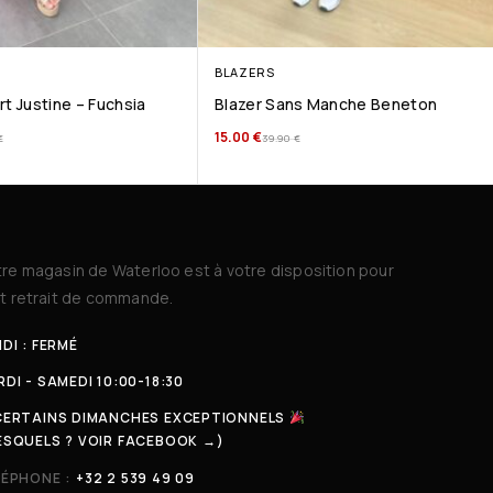
BLAZERS
rt Justine – Fuchsia
Blazer Sans Manche Beneton
15.00
€
€
39.90
€
re magasin de Waterloo est à votre disposition pour
t retrait de commande.
DI : FERMÉ
DI - SAMEDI 10:00-18:30
CERTAINS DIMANCHES EXCEPTIONNELS
ESQUELS ? VOIR FACEBOOK →)
LÉPHONE :
+32 2 539 49 09