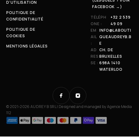
(LESQUELS ? VOIR
D'UTILISATION
FACEBOOK →)
POLITIQUE DE
TÉLÉPH
+32 2 539
CONFIDENTIALITÉ
ONE :
49 09
POLITIQUE DE
EM
INFO@LABOUTI
COOKIES
AIL
QUEAUDREYB.B
:
E
MENTIONS LÉGALES
AD
CH. DE
RES
BRUXELLES
SE :
698A 1410
WATERLOO
© 2021-2026 AUDREY B SRL | Designed and managed by
Agence Media
112