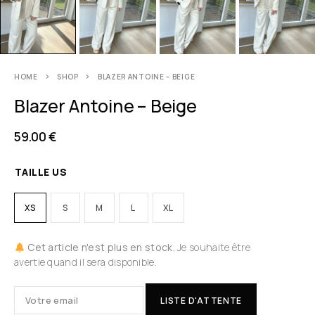
HOME
SHOP
BLAZER ANTOINE – BEIGE
Blazer Antoine – Beige
59.00
€
TAILLE US
XS
S
M
L
XL
Cet article n'est plus en stock.
Je souhaite être
avertie quand il sera disponible.
LISTE D'ATTENTE