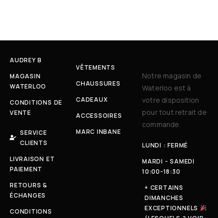
AUDREY B
VÊTEMENTS
Notre magasin de
MAGASIN
CHAUSSURES
WATERLOO
Waterloo est à
CADEAUX
votre disposition
CONDITIONS DE
pour tout retrait de
VENTE
ACCESSOIRES
commande.
MARC INBANE
SERVICE
CLIENTS
LUNDI : FERMÉ
LIVRAISON ET
MARDI - SAMEDI
PAIEMENT
10:00-18:30
RETOURS &
+ CERTAINS
ÉCHANGES
DIMANCHES
EXCEPTIONNELS
CONDITIONS