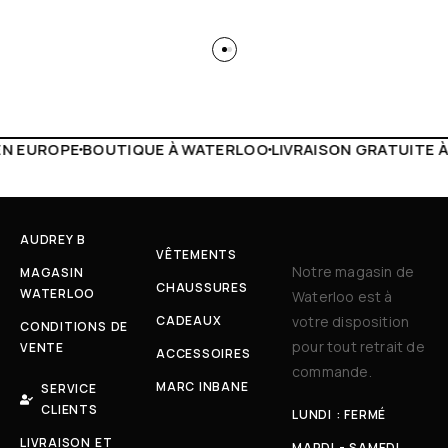
 WATERLOO
LIVRAISON GRATUITE À PARTIR DE 150€
LIVE F
AUDREY B
VÊTEMENTS
Notre magasin de
MAGASIN
CHAUSSURES
WATERLOO
Waterloo est à
CADEAUX
votre disposition
CONDITIONS DE
pour tout retrait de
VENTE
ACCESSOIRES
commande.
MARC INBANE
SERVICE
CLIENTS
LUNDI : FERMÉ
LIVRAISON ET
MARDI - SAMEDI