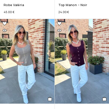
Robe Valéria
Top Manon – Noir
45.00
€
24.00
€