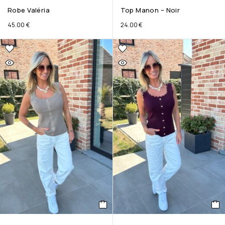
Robe Valéria
Top Manon – Noir
45.00
€
24.00
€