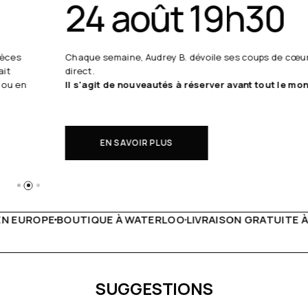
24 août 19h30
Chaque semaine, Audrey B. dévoile ses coups de cœur en
direct.
Il s'agit de nouveautés à réserver avant tout le monde.
EN SAVOIR PLUS
WATERLOO
LIVRAISON GRATUITE À PARTIR DE 150€
LIVE FA
SUGGESTIONS