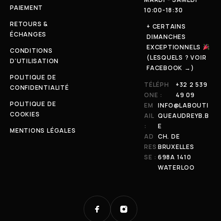
PAIEMENT
10:00-18:30
RETOURS &
+ CERTAINS
ÉCHANGES
DIMANCHES
EXCEPTIONNELS
CONDITIONS
(LESQUELS ? VOIR
D'UTILISATION
FACEBOOK →)
POLITIQUE DE
TÉLÉPH
+32 2 539
CONFIDENTIALITÉ
ONE :
49 09
POLITIQUE DE
EM
INFO@LABOUTI
COOKIES
AIL
QUEAUDREYB.B
:
E
MENTIONS LÉGALES
AD
CH. DE
RES
BRUXELLES
SE :
698A 1410
WATERLOO