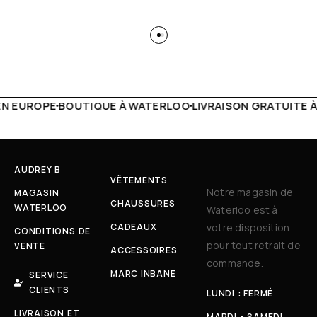
WATERLOO
LIVRAISON GRATUITE À PARTIR DE 150€
LIVE FA
AUDREY B
VÊTEMENTS
Notre magasin de
MAGASIN
CHAUSSURES
WATERLOO
Waterloo est à
CADEAUX
votre disposition
CONDITIONS DE
pour tout retrait de
VENTE
ACCESSOIRES
commande.
MARC INBANE
SERVICE
CLIENTS
LUNDI : FERMÉ
LIVRAISON ET
MARDI - SAMEDI