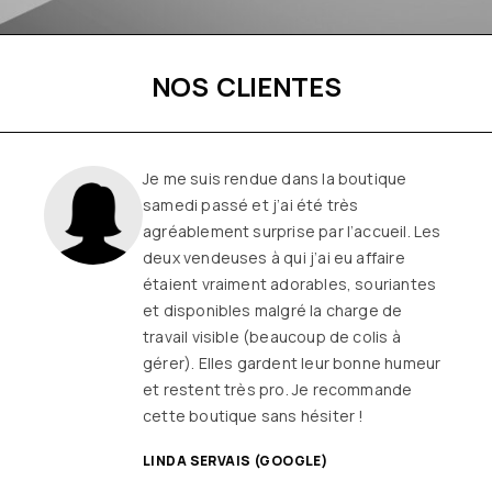
NOS CLIENTES
Une boutique familiale, à l’écoute et
remplie de joie de vivre
Les
vêtements sont de qualité, tendances
et originaux pour différentes
morphologies
et ça fait très
longtemps que j’y vais (depuis le début
ou quasiment) J’adore y faire un tour et
on ne sort jamais (ou presque) sans rien
SANDRINE DYON (GOOGLE)