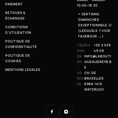
PAIEMENT
10:00-18:30
RETOURS &
+ CERTAINS
ÉCHANGES
DIMANCHES
EXCEPTIONNELS
CONDITIONS
(LESQUELS ? VOIR
D'UTILISATION
FACEBOOK →)
POLITIQUE DE
TÉLÉPH
+32 2 539
CONFIDENTIALITÉ
ONE :
49 09
POLITIQUE DE
EM
INFO@LABOUTI
COOKIES
AIL
QUEAUDREYB.B
:
E
MENTIONS LÉGALES
AD
CH. DE
RES
BRUXELLES
SE :
698A 1410
WATERLOO