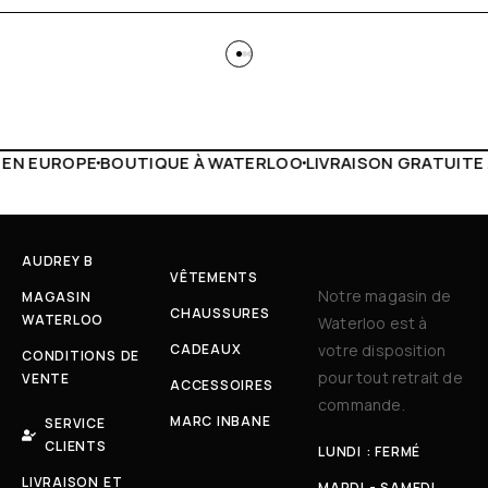
À WATERLOO
LIVRAISON GRATUITE À PARTIR DE 150€
LIVE 
AUDREY B
VÊTEMENTS
Notre magasin de
MAGASIN
CHAUSSURES
WATERLOO
Waterloo est à
CADEAUX
votre disposition
CONDITIONS DE
pour tout retrait de
VENTE
ACCESSOIRES
commande.
MARC INBANE
SERVICE
CLIENTS
LUNDI : FERMÉ
LIVRAISON ET
MARDI - SAMEDI