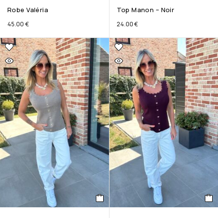
Robe Valéria
Top Manon – Noir
45.00
€
24.00
€