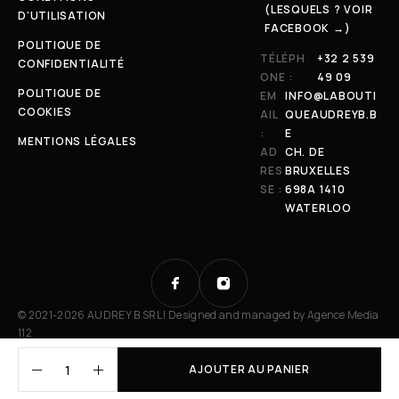
(LESQUELS ? VOIR
D'UTILISATION
FACEBOOK →)
POLITIQUE DE
TÉLÉPH
+32 2 539
CONFIDENTIALITÉ
ONE :
49 09
POLITIQUE DE
EM
INFO@LABOUTI
COOKIES
AIL
QUEAUDREYB.B
:
E
MENTIONS LÉGALES
AD
CH. DE
RES
BRUXELLES
SE :
698A 1410
WATERLOO
© 2021-2026 AUDREY B SRL | Designed and managed by
Agence Media
112
AJOUTER AU PANIER