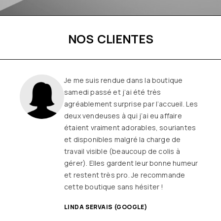
NOS CLIENTES
a boutique
Une boutique f
très
remplie de jo
 l’accueil. Les
vêtements so
eu affaire
et originaux 
es, souriantes
morphologie
charge de
longtemps que
de colis à
ou quasiment)
r bonne humeur
on ne sort ja
recommande
er !
SANDRINE DY