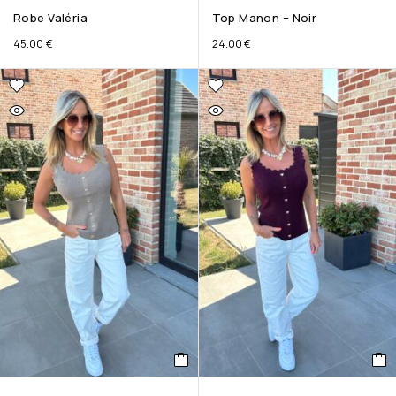
Robe Valéria
Top Manon – Noir
45.00
€
24.00
€