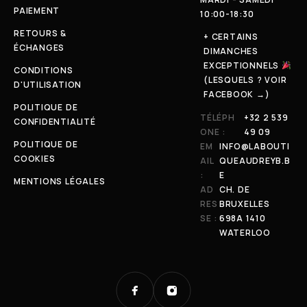
PAIEMENT
10:00-18:30
RETOURS &
+ CERTAINS
ÉCHANGES
DIMANCHES
EXCEPTIONNELS
CONDITIONS
(LESQUELS ? VOIR
D'UTILISATION
FACEBOOK →)
POLITIQUE DE
TÉLÉPH
+32 2 539
CONFIDENTIALITÉ
ONE :
49 09
POLITIQUE DE
EM
INFO@LABOUTI
COOKIES
AIL
QUEAUDREYB.B
:
E
MENTIONS LÉGALES
AD
CH. DE
RES
BRUXELLES
SE :
698A 1410
WATERLOO