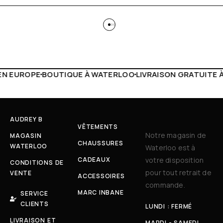
WATERLOO
LIVRAISON GRATUITE À PARTIR DE 150€
LIVE FA
AUDREY B
VÊTEMENTS
Notre magasin de
MAGASIN
CHAUSSURES
WATERLOO
Waterloo est à
CADEAUX
votre disposition
CONDITIONS DE
pour tout retrait de
VENTE
ACCESSOIRES
commande.
MARC INBANE
SERVICE
CLIENTS
LUNDI : FERMÉ
LIVRAISON ET
MARDI - SAMEDI