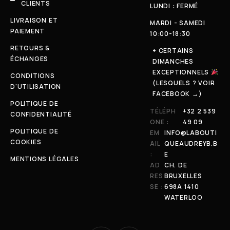
CLIENTS
LUNDI : FERMÉ
LIVRAISON ET
MARDI - SAMEDI
PAIEMENT
10:00-18:30
RETOURS &
+ CERTAINS
ÉCHANGES
DIMANCHES
EXCEPTIONNELS
CONDITIONS
(LESQUELS ? VOIR
D'UTILISATION
FACEBOOK →)
POLITIQUE DE
TÉLÉPH
+32 2 539
CONFIDENTIALITÉ
ONE :
49 09
POLITIQUE DE
EM
INFO@LABOUTI
COOKIES
AIL
QUEAUDREYB.B
:
E
MENTIONS LÉGALES
AD
CH. DE
RES
BRUXELLES
SE :
698A 1410
WATERLOO