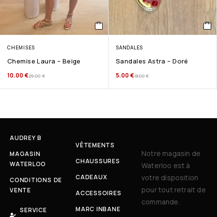
CHEMISES
SANDALES
Chemise Laura – Beige
Sandales Astra – Doré
10.00
€
5.00
€
29.00
€
18.00
€
AUDREY B
VÊTEMENTS
Notre magasin de
MAGASIN
CHAUSSURES
WATERLOO
Waterloo est à
CADEAUX
votre disposition
CONDITIONS DE
pour tout retrait de
VENTE
ACCESSOIRES
commande.
MARC INBANE
SERVICE