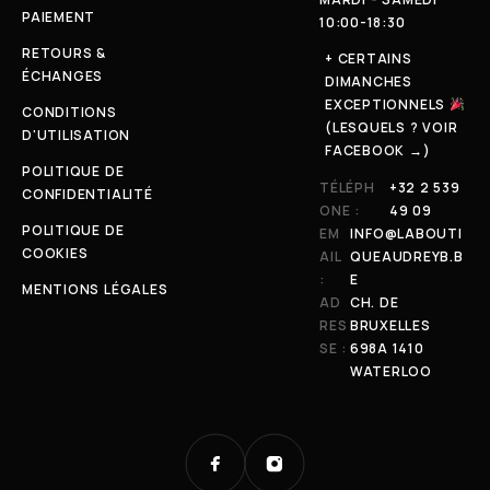
PAIEMENT
10:00-18:30
RETOURS &
+ CERTAINS
ÉCHANGES
DIMANCHES
EXCEPTIONNELS
CONDITIONS
(LESQUELS ? VOIR
D'UTILISATION
FACEBOOK →)
POLITIQUE DE
TÉLÉPH
+32 2 539
CONFIDENTIALITÉ
ONE :
49 09
POLITIQUE DE
EM
INFO@LABOUTI
COOKIES
AIL
QUEAUDREYB.B
:
E
MENTIONS LÉGALES
AD
CH. DE
RES
BRUXELLES
SE :
698A 1410
WATERLOO