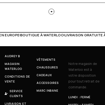
À WATERLOO
LIVRAISON GRATUITE À PARTIR DE 150€
LIVE 
AUDREY B
VÊTEMENTS
Notre magasin de
MAGASIN
CHAUSSURES
WATERLOO
Waterloo est à
CADEAUX
votre disposition
CONDITIONS DE
pour tout retrait de
VENTE
ACCESSOIRES
commande.
MARC INBANE
SERVICE
CLIENTS
LUNDI : FERMÉ
LIVRAISON ET
MARDI - SAMEDI