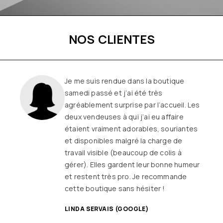
NOS CLIENTES
Une boutique familiale, à l’écoute et
remplie de joie de vivre
Les
vêtements sont de qualité, tendances
et originaux pour différentes
morphologies
et ça fait très
longtemps que j’y vais (depuis le début
ou quasiment) J’adore y faire un tour et
on ne sort jamais (ou presque) sans rien
SANDRINE DYON (GOOGLE)