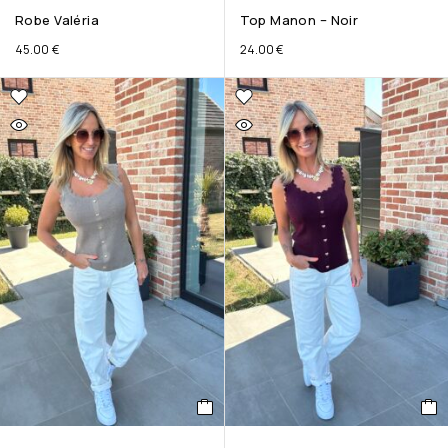
Robe Valéria
Top Manon – Noir
45.00
€
24.00
€