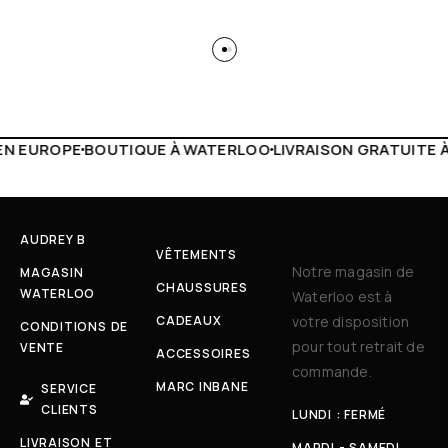
TERLOO
LIVRAISON GRATUITE À PARTIR DE 150€
LIVE FACE
AUDREY B
VÊTEMENTS
Notre magasin de
MAGASIN
CHAUSSURES
WATERLOO
Waterloo est à
CADEAUX
votre disposition
CONDITIONS DE
pour tout retrait de
VENTE
ACCESSOIRES
commande.
MARC INBANE
SERVICE
CLIENTS
LUNDI : FERMÉ
LIVRAISON ET
MARDI - SAMEDI