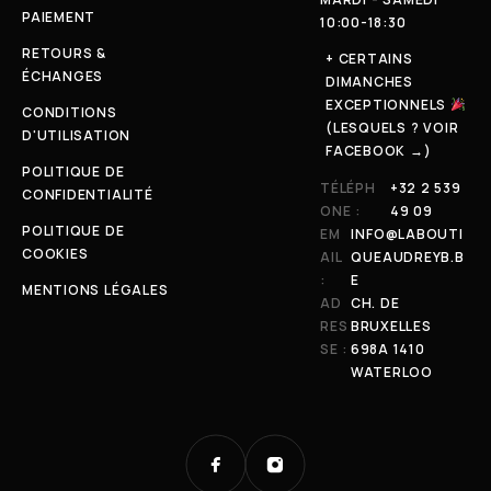
PAIEMENT
10:00-18:30
RETOURS &
+ CERTAINS
ÉCHANGES
DIMANCHES
EXCEPTIONNELS
CONDITIONS
(LESQUELS ? VOIR
D'UTILISATION
FACEBOOK →)
POLITIQUE DE
TÉLÉPH
+32 2 539
CONFIDENTIALITÉ
ONE :
49 09
POLITIQUE DE
EM
INFO@LABOUTI
COOKIES
AIL
QUEAUDREYB.B
:
E
MENTIONS LÉGALES
AD
CH. DE
RES
BRUXELLES
SE :
698A 1410
WATERLOO