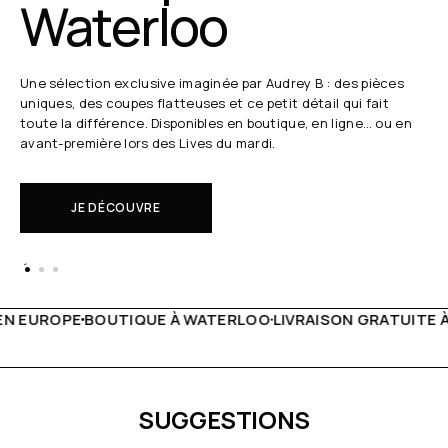
Waterloo
Une sélection exclusive imaginée par Audrey B : des pièces
uniques, des coupes flatteuses et ce petit détail qui fait
toute la différence. Disponibles en boutique, en ligne… ou en
avant-première lors des Lives du mardi.
JE DÉCOUVRE
TERLOO
LIVRAISON GRATUITE À PARTIR DE 150€
LIVE FACE
SUGGESTIONS