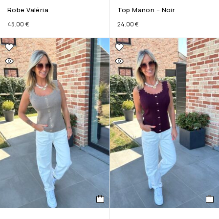
Robe Valéria
Top Manon – Noir
45.00
€
24.00
€