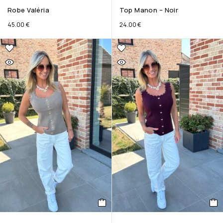
Robe Valéria
Top Manon – Noir
45.00
€
24.00
€