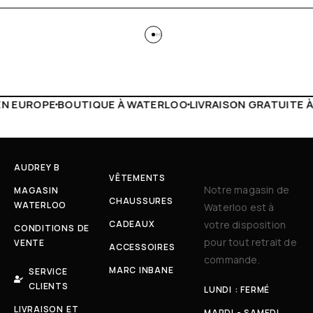
ATERLOO
LIVRAISON GRATUITE À PARTIR DE 150€
LIVE FAC
AUDREY B
VÊTEMENTS
Notre magasin de
MAGASIN
CHAUSSURES
WATERLOO
Waterloo est à
CADEAUX
votre disposition
CONDITIONS DE
pour tout retrait de
VENTE
ACCESSOIRES
commande.
MARC INBANE
SERVICE
CLIENTS
LUNDI : FERMÉ
LIVRAISON ET
MARDI - SAMEDI