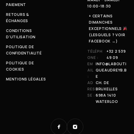
PAIEMENT
10:00-18:30
RETOURS &
+ CERTAINS
ÉCHANGES
DIMANCHES
EXCEPTIONNELS
CONDITIONS
(LESQUELS ? VOIR
D'UTILISATION
FACEBOOK →)
POLITIQUE DE
TÉLÉPH
+32 2 539
CONFIDENTIALITÉ
ONE :
49 09
POLITIQUE DE
EM
INFO@LABOUTI
COOKIES
AIL
QUEAUDREYB.B
:
E
MENTIONS LÉGALES
AD
CH. DE
RES
BRUXELLES
SE :
698A 1410
WATERLOO