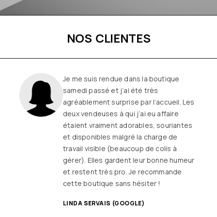
NOS CLIENTES
Une boutique familiale, à l’écoute et
remplie de joie de vivre
Les
vêtements sont de qualité, tendances
et originaux pour différentes
morphologies
et ça fait très
longtemps que j’y vais (depuis le début
ou quasiment) J’adore y faire un tour et
on ne sort jamais (ou presque) sans rien
SANDRINE DYON (GOOGLE)