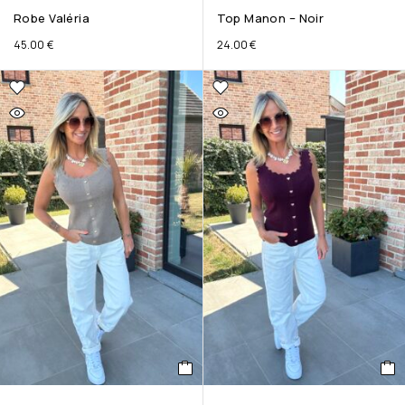
Robe Valéria
Top Manon – Noir
45.00
€
24.00
€