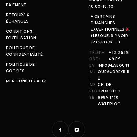
PAIEMENT
10:00-18:30
RETOURS &
+ CERTAINS
ÉCHANGES
DIMANCHES
EXCEPTIONNELS
CONDITIONS
(LESQUELS ? VOIR
D'UTILISATION
FACEBOOK →)
POLITIQUE DE
TÉLÉPH
+32 2 539
CONFIDENTIALITÉ
ONE :
49 09
POLITIQUE DE
EM
INFO@LABOUTI
COOKIES
AIL
QUEAUDREYB.B
:
E
MENTIONS LÉGALES
AD
CH. DE
RES
BRUXELLES
SE :
698A 1410
WATERLOO