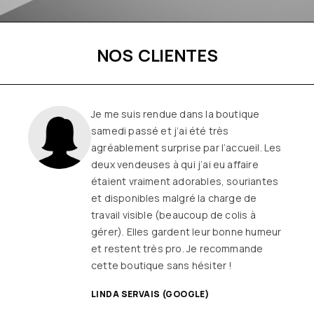
NOS CLIENTES
Une boutique familiale, à l’écoute et
remplie de joie de vivre
Les
vêtements sont de qualité, tendances
et originaux pour différentes
morphologies
et ça fait très
longtemps que j’y vais (depuis le début
ou quasiment) J’adore y faire un tour et
on ne sort jamais (ou presque) sans rien
SANDRINE DYON (GOOGLE)