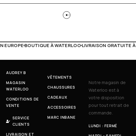
 WATERLOO
LIVRAISON GRATUITE À PARTIR DE 150€
LIVE F
AUDREY B
VÊTEMENTS
Notre magasin de
MAGASIN
CHAUSSURES
WATERLOO
Waterloo est à
CADEAUX
votre disposition
CONDITIONS DE
pour tout retrait de
VENTE
ACCESSOIRES
commande.
MARC INBANE
SERVICE
CLIENTS
LUNDI : FERMÉ
LIVRAISON ET
MARDI - SAMEDI