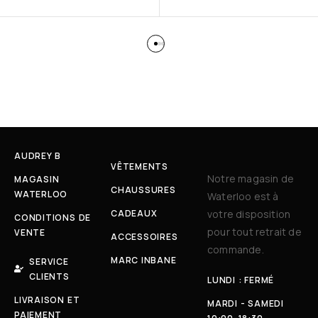
AUDREY B
VÊTEMENTS
Notre magasin de
MAGASIN
CHAUSSURES
WATERLOO
Waterloo est à
CADEAUX
votre disposition
CONDITIONS DE
pour tout retrait de
VENTE
ACCESSOIRES
commande.
MARC INBANE
SERVICE
CLIENTS
LUNDI : FERMÉ
LIVRAISON ET
MARDI - SAMEDI
PAIEMENT