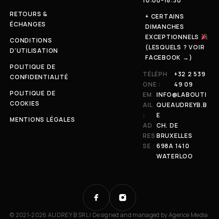
10:00-18:30
RETOURS &
+ CERTAINS
ÉCHANGES
DIMANCHES
EXCEPTIONNELS
CONDITIONS
(LESQUELS ? VOIR
D'UTILISATION
FACEBOOK →)
POLITIQUE DE
TÉLÉPH
+32 2 539
CONFIDENTIALITÉ
ONE :
49 09
POLITIQUE DE
EM
INFO@LABOUTI
COOKIES
AIL
QUEAUDREYB.B
:
E
MENTIONS LÉGALES
AD
CH. DE
RES
BRUXELLES
SE :
698A 1410
WATERLOO
© 2021-2026 AUDREY B SRL | Designed and managed by
Agence Media