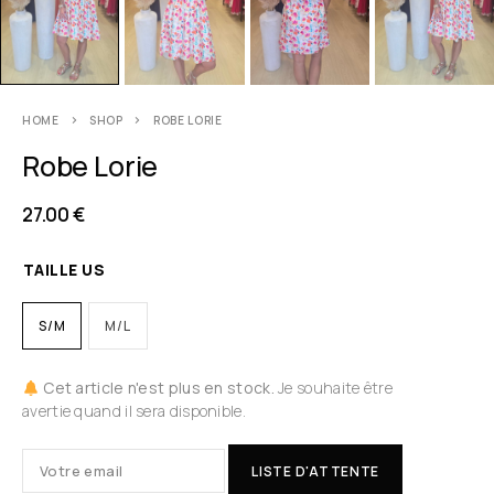
HOME
SHOP
ROBE LORIE
Robe Lorie
27.00
€
TAILLE US
S/M
M/L
Cet article n'est plus en stock.
Je souhaite être
avertie quand il sera disponible.
LISTE D'ATTENTE