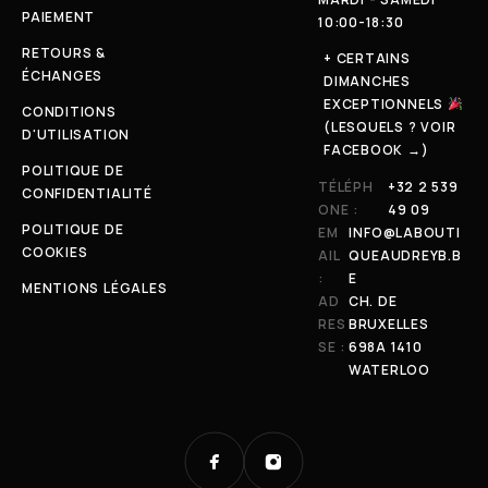
PAIEMENT
10:00-18:30
RETOURS &
+ CERTAINS
ÉCHANGES
DIMANCHES
EXCEPTIONNELS
CONDITIONS
(LESQUELS ? VOIR
D'UTILISATION
FACEBOOK →)
POLITIQUE DE
TÉLÉPH
+32 2 539
CONFIDENTIALITÉ
ONE :
49 09
POLITIQUE DE
EM
INFO@LABOUTI
COOKIES
AIL
QUEAUDREYB.B
:
E
MENTIONS LÉGALES
AD
CH. DE
RES
BRUXELLES
SE :
698A 1410
WATERLOO