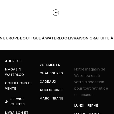
WATERLOO
LIVRAISON GRATUITE À PARTIR DE 150€
LIVE FA
AUDREY B
VÊTEMENTS
Notre magasin de
MAGASIN
CHAUSSURES
WATERLOO
Waterloo est à
CADEAUX
votre disposition
CONDITIONS DE
pour tout retrait de
VENTE
ACCESSOIRES
commande.
MARC INBANE
SERVICE
CLIENTS
LUNDI : FERMÉ
LIVRAISON ET
MARDI - SAMEDI