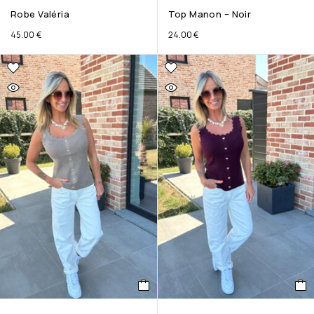
Robe Valéria
Top Manon – Noir
45.00
€
24.00
€