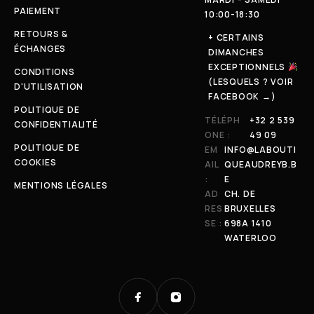
PAIEMENT
10:00-18:30
RETOURS &
+ CERTAINS
ÉCHANGES
DIMANCHES
EXCEPTIONNELS
CONDITIONS
(LESQUELS ? VOIR
D'UTILISATION
FACEBOOK →)
POLITIQUE DE
TÉLÉPH
+32 2 539
CONFIDENTIALITÉ
ONE :
49 09
POLITIQUE DE
EM
INFO@LABOUTI
COOKIES
AIL
QUEAUDREYB.B
:
E
MENTIONS LÉGALES
AD
CH. DE
RES
BRUXELLES
SE :
698A 1410
WATERLOO