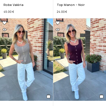
Robe Valéria
Top Manon – Noir
45.00
€
24.00
€