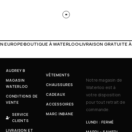
 WATERLOO
LIVRAISON GRATUITE À PARTIR DE 150€
LIVE F
AUDREY B
VÊTEMENTS
Notre magasin de
MAGASIN
CHAUSSURES
WATERLOO
Waterloo est à
CADEAUX
votre disposition
CONDITIONS DE
pour tout retrait de
VENTE
ACCESSOIRES
commande.
MARC INBANE
SERVICE
CLIENTS
LUNDI : FERMÉ
LIVRAISON ET
MARDI - SAMEDI