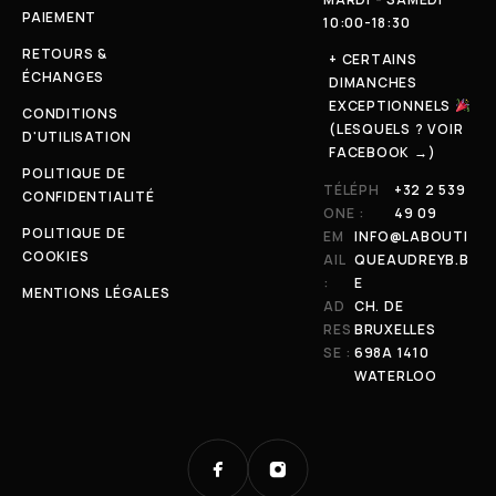
PAIEMENT
10:00-18:30
RETOURS &
+ CERTAINS
ÉCHANGES
DIMANCHES
EXCEPTIONNELS
CONDITIONS
(LESQUELS ? VOIR
D'UTILISATION
FACEBOOK →)
POLITIQUE DE
TÉLÉPH
+32 2 539
CONFIDENTIALITÉ
ONE :
49 09
POLITIQUE DE
EM
INFO@LABOUTI
COOKIES
AIL
QUEAUDREYB.B
:
E
MENTIONS LÉGALES
AD
CH. DE
RES
BRUXELLES
SE :
698A 1410
WATERLOO