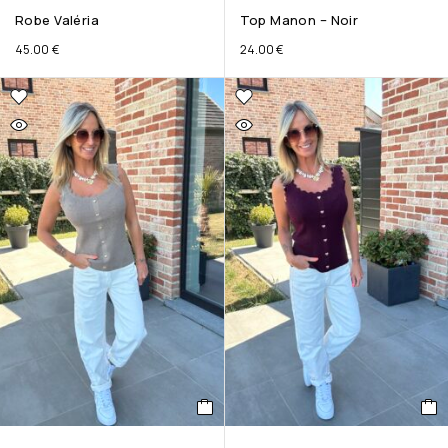
Robe Valéria
Top Manon – Noir
45.00
€
24.00
€