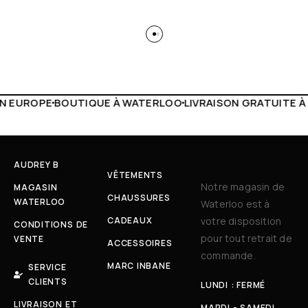
 WATERLOO
LIVRAISON GRATUITE À PARTIR DE 150€
LIVE F
AUDREY B
VÊTEMENTS
Notre magasin de
MAGASIN
CHAUSSURES
WATERLOO
Waterloo est à
CADEAUX
votre disposition
CONDITIONS DE
pour tout retrait de
VENTE
ACCESSOIRES
commande.
MARC INBANE
SERVICE
CLIENTS
LUNDI : FERMÉ
LIVRAISON ET
MARDI - SAMEDI