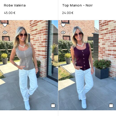
Robe Valéria
Top Manon – Noir
45.00
€
24.00
€