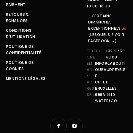
PAIEMENT
10:00-18:30
RETOURS &
+ CERTAINS
ÉCHANGES
DIMANCHES
EXCEPTIONNELS
CONDITIONS
(LESQUELS ? VOIR
D'UTILISATION
FACEBOOK →)
POLITIQUE DE
TÉLÉPH
+32 2 539
CONFIDENTIALITÉ
ONE :
49 09
POLITIQUE DE
EM
INFO@LABOUTI
COOKIES
AIL
QUEAUDREYB.B
:
E
MENTIONS LÉGALES
AD
CH. DE
RES
BRUXELLES
SE :
698A 1410
WATERLOO