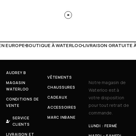
 WATERLOO
LIVRAISON GRATUITE À PARTIR DE 150€
LIVE F
AUDREY B
VÊTEMENTS
Notre magasin de
MAGASIN
CHAUSSURES
WATERLOO
Waterloo est à
CADEAUX
votre disposition
CONDITIONS DE
pour tout retrait de
VENTE
ACCESSOIRES
commande.
MARC INBANE
SERVICE
CLIENTS
LUNDI : FERMÉ
LIVRAISON ET
MARDI - SAMEDI