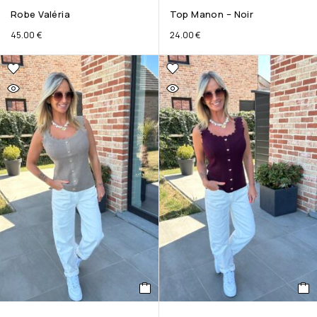
Robe Valéria
Top Manon – Noir
45.00
€
24.00
€