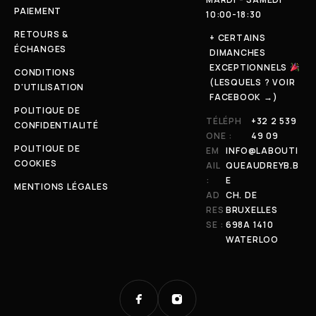
PAIEMENT
10:00-18:30
RETOURS &
+ CERTAINS
ÉCHANGES
DIMANCHES
EXCEPTIONNELS
CONDITIONS
(LESQUELS ? VOIR
D'UTILISATION
FACEBOOK →)
POLITIQUE DE
TÉLÉPH
+32 2 539
CONFIDENTIALITÉ
ONE :
49 09
POLITIQUE DE
EM
INFO@LABOUTI
COOKIES
AIL
QUEAUDREYB.B
:
E
MENTIONS LÉGALES
AD
CH. DE
RES
BRUXELLES
SE :
698A 1410
WATERLOO