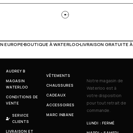
 WATERLOO
LIVRAISON GRATUITE À PARTIR DE 150€
LIVE F
AUDREY B
VÊTEMENTS
Notre magasin de
MAGASIN
CHAUSSURES
WATERLOO
Waterloo est à
CADEAUX
votre disposition
CONDITIONS DE
pour tout retrait de
VENTE
ACCESSOIRES
commande.
MARC INBANE
SERVICE
CLIENTS
LUNDI : FERMÉ
LIVRAISON ET
MARDI - SAMEDI