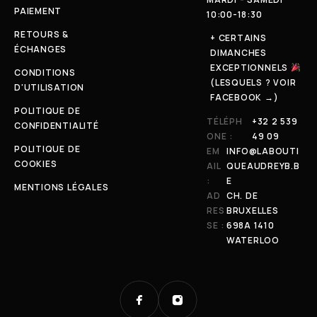
PAIEMENT
10:00-18:30
RETOURS &
+ CERTAINS
ÉCHANGES
DIMANCHES
EXCEPTIONNELS
CONDITIONS
(LESQUELS ? VOIR
D'UTILISATION
FACEBOOK →)
POLITIQUE DE
TÉLÉPH
+32 2 539
CONFIDENTIALITÉ
ONE :
49 09
POLITIQUE DE
EM
INFO@LABOUTI
COOKIES
AIL
QUEAUDREYB.B
:
E
MENTIONS LÉGALES
AD
CH. DE
RES
BRUXELLES
SE :
698A 1410
WATERLOO