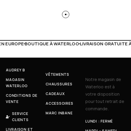
 WATERLOO
LIVRAISON GRATUITE À PARTIR DE 150€
LIVE F
AUDREY B
VÊTEMENTS
Notre magasin de
MAGASIN
CHAUSSURES
WATERLOO
Waterloo est à
CADEAUX
votre disposition
CONDITIONS DE
pour tout retrait de
VENTE
ACCESSOIRES
commande.
MARC INBANE
SERVICE
CLIENTS
LUNDI : FERMÉ
LIVRAISON ET
MARDI - SAMEDI