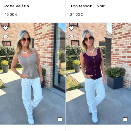
Robe Valéria
Top Manon – Noir
45.00
€
24.00
€