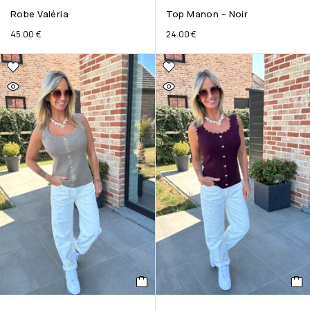
Robe Valéria
Top Manon – Noir
45.00
€
24.00
€