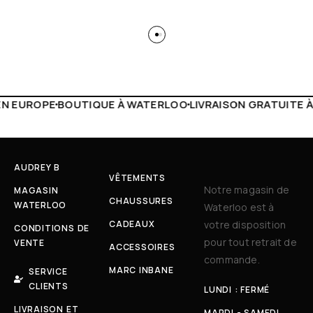
 WATERLOO
LIVRAISON GRATUITE À PARTIR DE 150€
LIVE F
AUDREY B
VÊTEMENTS
Notre magasin de
MAGASIN
CHAUSSURES
WATERLOO
Waterloo est à
CADEAUX
votre disposition
CONDITIONS DE
pour tout retrait de
VENTE
ACCESSOIRES
commande.
MARC INBANE
SERVICE
CLIENTS
LUNDI : FERMÉ
LIVRAISON ET
MARDI - SAMEDI