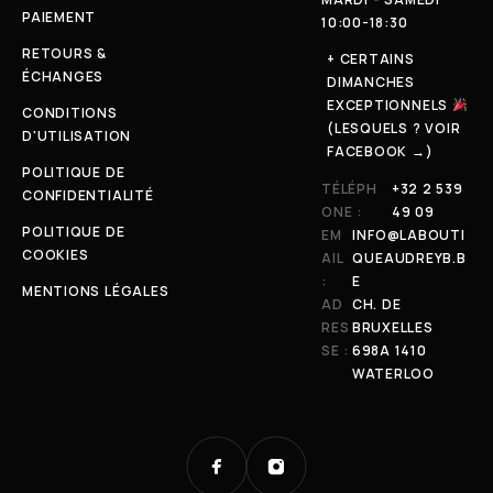
PAIEMENT
10:00-18:30
RETOURS &
+ CERTAINS
ÉCHANGES
DIMANCHES
EXCEPTIONNELS
CONDITIONS
(LESQUELS ? VOIR
D'UTILISATION
FACEBOOK →)
POLITIQUE DE
TÉLÉPH
+32 2 539
CONFIDENTIALITÉ
ONE :
49 09
POLITIQUE DE
EM
INFO@LABOUTI
COOKIES
AIL
QUEAUDREYB.B
:
E
MENTIONS LÉGALES
AD
CH. DE
RES
BRUXELLES
SE :
698A 1410
WATERLOO