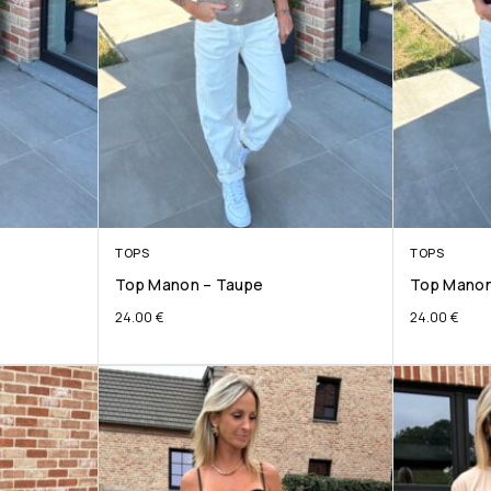
TOPS
TOPS
Top Manon – Taupe
Top Manon
24.00
€
24.00
€