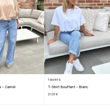
TSHIRTS
ta – Camel
T-Shirt Bouffant – Blanc
21.00
€