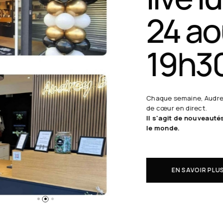
24 août
19h30
Chaque semaine, Audrey B. dévoile ses coups
de cœur en direct.
Il s'agit de nouveautés à réserver avant tout
le monde.
EN SAVOIR PLUS