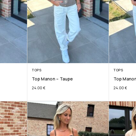
TOPS
TOPS
Top Manon – Taupe
Top Manon
24.00
€
24.00
€