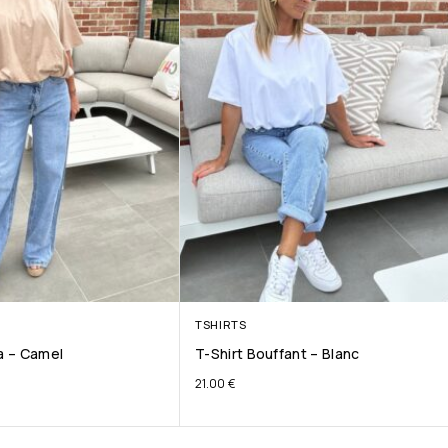
TSHIRTS
ta – Camel
T-Shirt Bouffant – Blanc
21.00
€